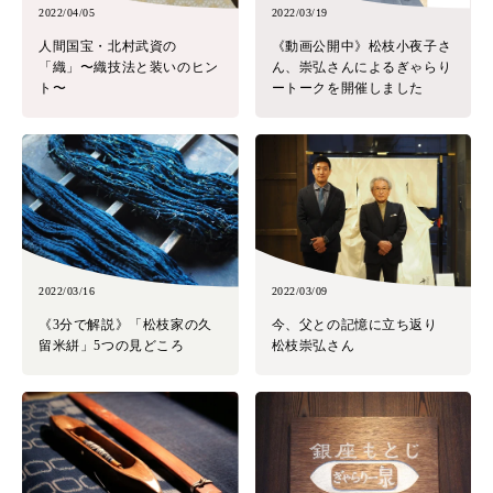
2022/04/05
2022/03/19
人間国宝・北村武資の
《動画公開中》松枝小夜子さ
「織」〜織技法と装いのヒン
ん、崇弘さんによるぎゃらり
ト〜
ートークを開催しました
2022/03/16
2022/03/09
《3分で解説》「松枝家の久
今、父との記憶に立ち返り
留米絣」5つの見どころ
松枝崇弘さん