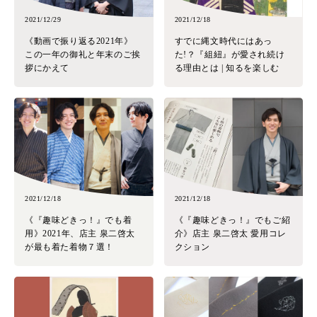
2021/12/29
2021/12/18
《動画で振り返る2021年》
すでに縄文時代にはあっ
この一年の御礼と年末のご挨
た!？『組紐』が愛され続け
拶にかえて
る理由とは | 知るを楽しむ
2021/12/18
2021/12/18
《『趣味どきっ！』でも着
《『趣味どきっ！』でもご紹
用》2021年、店主 泉二啓太
介》店主 泉二啓太 愛用コレ
が最も着た着物７選！
クション