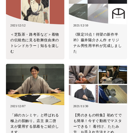
2021/12/12
2021/12/10
＜芝翫茶・路考茶など＞着物
《限定10点！待望の新作半
の伝統色に見る歌舞伎由来の
衿》藤井陽介さん作 オリジ
トレンドカラー｜知るを楽し
ナル男性用半衿が完成しまし
む
た
2021/12/07
2021/11/30
「綿のカシミヤ」と呼ばれる
【男のきもの特集】初めてで
極上の肌触り。店主 泉二啓
も簡単！今すぐ動画でマスタ
太が愛用する肌着をご紹介し
ーできる！ 着付け、たたみ
ます。
方、お手入れ方法まとめ