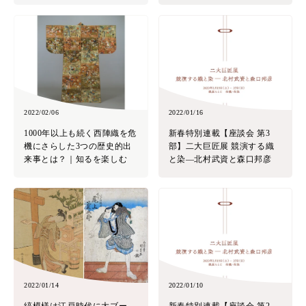
2022/02/06
2022/01/16
1000年以上も続く西陣織を危
新春特別連載【座談会 第3
機にさらした3つの歴史的出
部】二大巨匠展 競演する織
来事とは？｜知るを楽しむ
と染―北村武資と森口邦彦
2022/01/14
2022/01/10