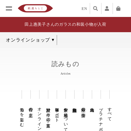
EN
田上惠美子さんのガラスの和装小物が入荷
読みもの
Articles
知るを楽しむ
今日の店主
オンライン着物講座
対談や作り手の言葉
催事レポート
作家や産地について知る
和織物語
銀座の柳染
大島紬
プラチナボーイ
すべて