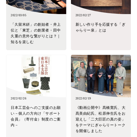
2022/03/05
2022/02/27
「久留米絣」の創始者・井上
新しい作り手を応援する「ぎ
伝と「東芝」の創業者・田中
ゃらりー泉」とは
久重の意外な繋がりとは？｜
知るを楽しむ
2022/02/26
2022/02/19
日本工芸会へのご支援のお願
《動画公開中》髙橋寛氏、大
い－個人の方向け「サポート
髙美由紀氏、松原伸生氏をお
会員」（寄付金）制度のご案
迎えし「二大巨匠の真の姿」
内－
をテーマにぎゃらりートーク
を開催しました