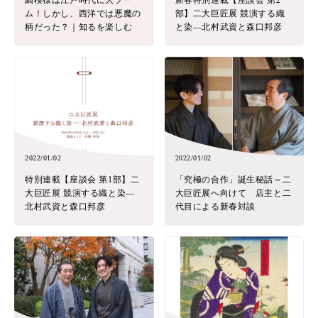
縞模様は江戸時代に大ブー
新春特別連載【座談会 第2
ム！しかし、西洋では悪魔の
部】二大巨匠展 競演する織
柄だった？｜知るを楽しむ
と染―北村武資と森口邦彦
2022/01/02
2022/01/02
特別連載【座談会 第1部】二
「究極の合作」誕生秘話～二
大巨匠展 競演する織と染―
大巨匠展へ向けて 店主と二
北村武資と森口邦彦
代目による新春対談