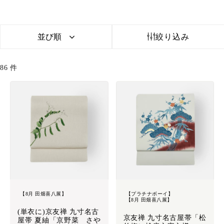
並び順
絞り込み
86
件
【8月 田畑喜八展】
【プラチナボーイ】
【8月 田畑喜八展】
(単衣に)京友禅 九寸名古
京友禅 九寸名古屋帯「松
屋帯 夏紬「京野菜 さや