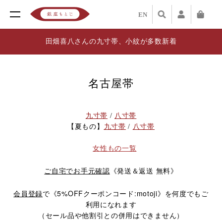
EN
田畑喜八さんの九寸帯、小紋が多数新着
名古屋帯
九寸帯
/
八寸帯
【夏もの】
九寸帯
/
八寸帯
女性もの一覧
《発送＆返送 無料》
ご自宅でお手元確認
《5%OFFクーポンコード:motoji》
会員登録
で
を何度でもご
利用になれます
（セール品や他割引との併用はできません）