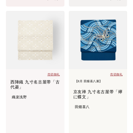
売切御礼
売切御礼
【8月 田畑喜八展】
西陣織 九寸名古屋帯「古
代菱」
京友禅 九寸名古屋帯「襷
に蝶文」
織楽浅野
田畑喜八