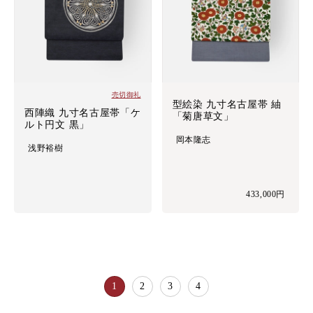
売切御礼
型絵染 九寸名古屋帯 紬
西陣織 九寸名古屋帯「ケ
「菊唐草文」
ルト円文 黒」
岡本隆志
浅野裕樹
433,000円
1
2
3
4