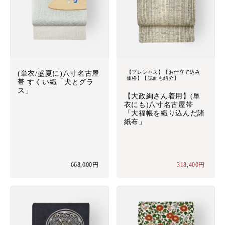
【プレシャス】【お仕立て込み
(単衣/盛夏に)八寸名古屋
価格】【誌面も紹介】
帯 すくい織「犬とグラ
ス」
【大政絢さん着用】(単
衣にも)八寸名古屋帯
「大福帳を織り込んだ諸
紙布」
668,000円
318,400円