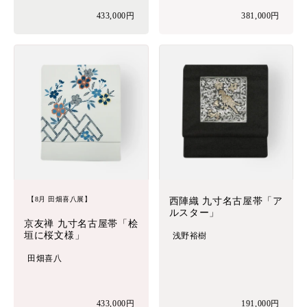
433,000円
381,000円
【8月 田畑喜八展】
西陣織 九寸名古屋帯「ア
ルスター」
京友禅 九寸名古屋帯「桧
垣に桜文様」
浅野裕樹
田畑喜八
433,000円
191,000円