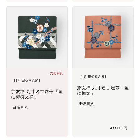
売切御礼
【8月 田畑喜八展】
【8月 田畑喜八展】
京友禅 九寸名古屋帯「垣
京友禅 九寸名古屋帯「垣
に梅文」
に梅樹文様」
田畑喜八
田畑喜八
433,000円