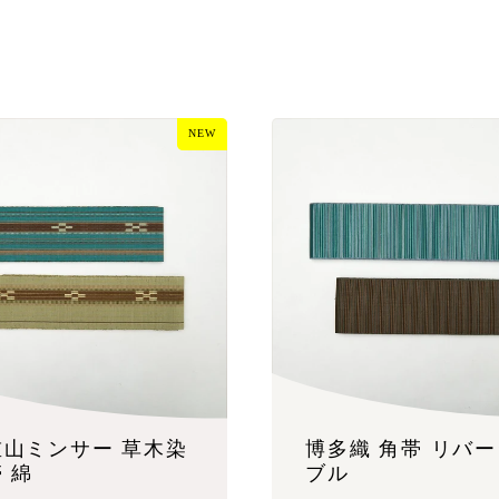
NEW
重山ミンサー 草木染
博多織 角帯 リバ
 綿
ブル