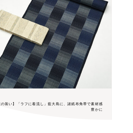
衣の装い】「ラフに着流し」藍大島に、諸紙布角帯で素材感
豊かに