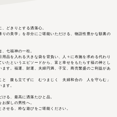
に、どきりとする洒落心。
勝りの美学」を存分にご堪能いただける、物語性豊かな額裏の
は、七福神の一柱。
日用品を入れる大きな袋を背負い、人々に布施を求める代わり
ていたというエピソードから、富と幸せをもたらす福の神とし
います。福運、財運、夫婦円満、子宝、商売繁盛のご利益があ
こと 腹も立てずに むつまじく 夫婦和合の 人を守らむ」
います。
だける、最高に洒落たひと品。
をお探しの男性へ。
とさせる、粋な遊びをご堪能ください。