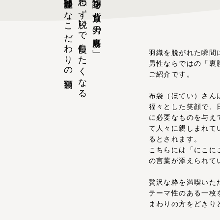
物語性豊かなこだわりの額裏
思わず脱いで自慢したくなる
「物語」を背負う「男の裏勝り」
羽織を脱がれた瞬間
男性ならではの「裏
ご紹介です。
布袋（ほてい）さん
福々とした笑顔で、
に必要なものを与え
て人々に親しまれて
るとされます。
こちらには「にこに
の言葉が添えられて
贅沢な粋を満喫いた
テーマ性のある一枚
まわりの方をどきり