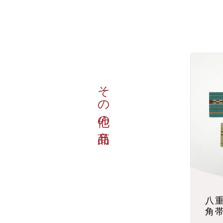
その他の商品
八
角帯