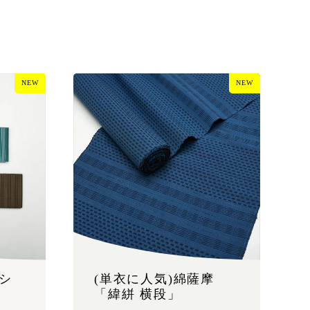
NEW
NEW
ーシ
(単衣に人気)綿薩摩
「緯絣 横段」