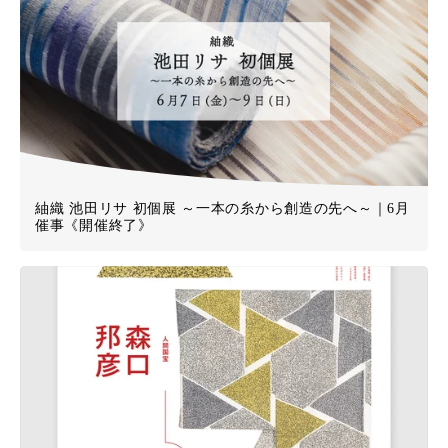
紬織 池田リサ 初個展 ～一本の糸から創造の先へ～｜6月
催事《開催終了》