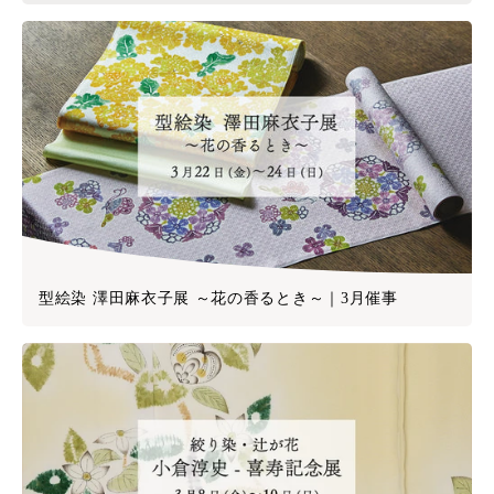
型絵染 澤田麻衣子展 ～花の香るとき～｜3月催事