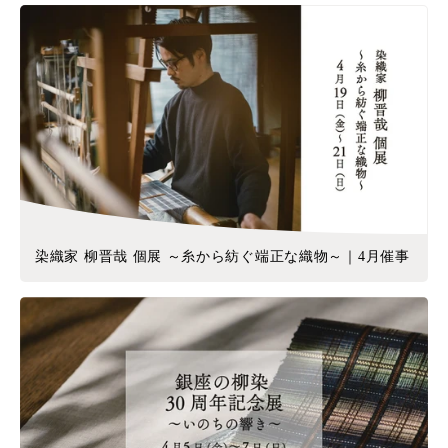
染織家 柳晋哉 個展 ～糸から紡ぐ端正な織物～｜4月催事