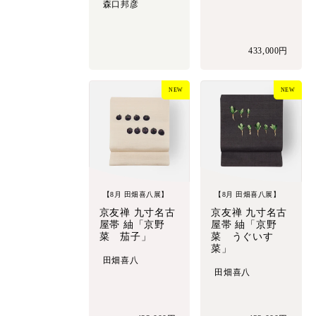
森口邦彦
433,000円
NEW
NEW
【8月 田畑喜八展】
【8月 田畑喜八展】
京友禅 九寸名古
京友禅 九寸名古
屋帯 紬「京野
屋帯 紬「京野
菜 茄子」
菜 うぐいす
菜」
田畑喜八
田畑喜八