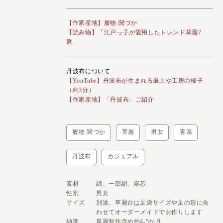
【作家産地】履物 関づか
【読み物】「江戸っ子が愛用したトレンド草履7
選」
丹波布について
【YouTube】丹波布が生まれる風土や工房の様子
（約3分）
【作家産地】「丹波布」ご紹介
履物 関づか
草履
男女
青系
丹波布
カジュアル
素材
綿、一部絹、麻芯
性別
男女
サイズ
別途、草履台は足袋サイズや足の形に合
わせてオーダーメイドでお作りします
納期
草履制作含め約4-5か月