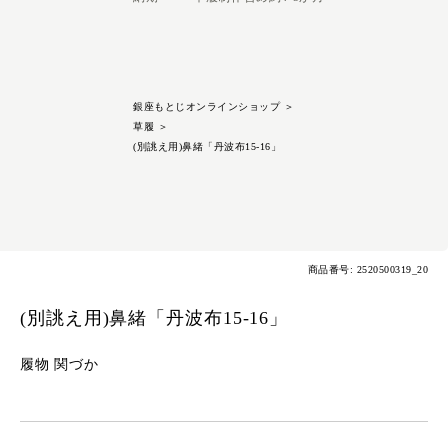
銀座もとじオンラインショップ
＞
草履
＞
(別誂え用)鼻緒「丹波布15-16」
商品番号: 2520500319_20
(別誂え用)鼻緒「丹波布15-16」
履物 関づか