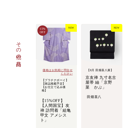
NEW
NEW
15%
OFF
その他の商品
価格はお気軽に問合せ
【8月 田畑喜八展】
ください
京友禅 九寸名古
【プラチナボーイ】
屋帯 紬「京野
【雑誌掲載予定】
菜 かぶ」
【お仕立て込み価
格】
田畑喜八
【15%OFF】
【人間国宝】友
禅 訪問着「組亀
甲文 アメシス
ト」