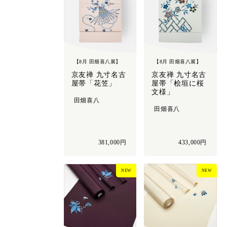
【8月 田畑喜八展】
【8月 田畑喜八展】
京友禅 九寸名古
京友禅 九寸名古
屋帯「花笠」
屋帯「桧垣に桜
文様」
田畑喜八
田畑喜八
381,000円
433,000円
NEW
NEW