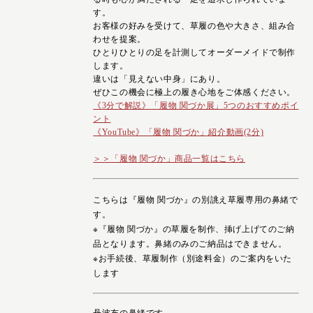
す。
お客様の好みを受けて、草履の色や大きさ、組み合
わせを提案。
ひとりひとりの足を計測してオーダーメイドで制作
します。
違いは「見えない中身」にあり。
ぜひこの機会に極上の履き心地をご体感ください。
《3分で解説》「履物 関づか展」5つのおすすめポイ
ント
《YouTube》「履物 関づか」紹介動画(2分)
＞＞「履物 関づか」商品一覧はこちら
こちらは『履物 関づか』の別誂え草履専用の鼻緒で
す。
※『履物 関づか』の草履を制作、挿げ上げてのご納
品となります。鼻緒のみのご納品はできません。
※お手続後、草履制作（別途料金）のご案内をいた
します