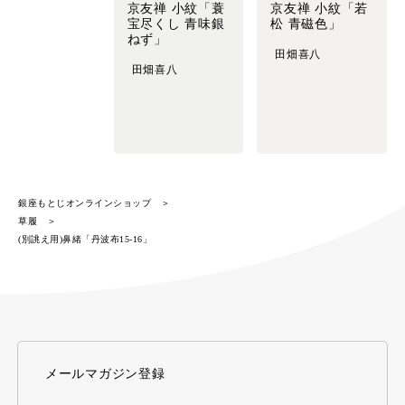
京友禅 小紋「蓑
京友禅 小紋「若
宝尽くし 青味銀
松 青磁色」
ねず」
田畑喜八
田畑喜八
銀座もとじオンラインショップ
草履
(別誂え用)鼻緒「丹波布15-16」
メールマガジン登録