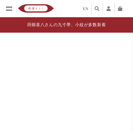
EN
田畑喜八さんの九寸帯、小紋が多数新着