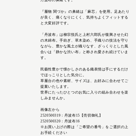
丹波布の鼻緒です。
『履物 関づか』の鼻緒は「麻芯」を使用。足あたり
が良く、痛くなりにくく、気持ちよくフィットする
と大変好評です。
「丹波布」は柳宗悦氏と上村六郎氏が復興させた幻
の木綿布。手紡ぎ、草木染め、手織りの技法を守り
ながら、豊かな風土が織りなす、ざっくりとした風
合いは「静かな渋い布」と称され愛され続けていま
す。
民藝性豊かで懐かしさのある織表情は手にするだけ
でほっこりとした気分に。
草履台の色や素材、サイズは、お好みに合わせてご
提案いたします。
世界にたったひとつのお気に入りの組み合わせを楽
しみませんか。
画像左から
2520500319：丹波布15【売切御礼】
2520500320：丹波布16
※お買い上げの際は「ご希望の番号」をご選択の上
お手続ください