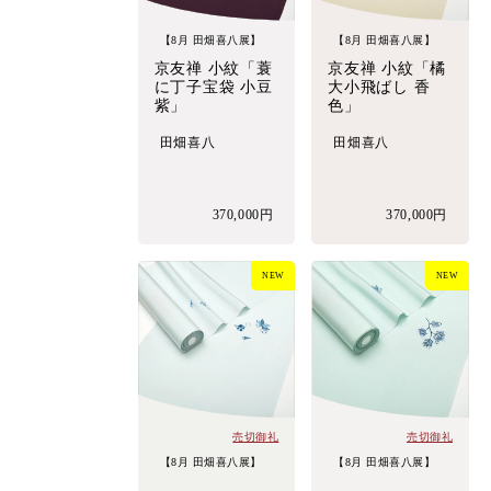
【8月 田畑喜八展】
【8月 田畑喜八展】
京友禅 小紋「蓑
京友禅 小紋「橘
に丁子宝袋 小豆
大小飛ばし 香
紫」
色」
田畑喜八
田畑喜八
370,000円
370,000円
NEW
NEW
売切御礼
売切御礼
【8月 田畑喜八展】
【8月 田畑喜八展】