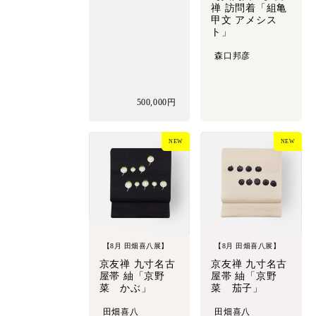
禅 訪問着「組亀
甲文 アメシス
ト」
森口邦彦
500,000円
NEW
NEW
【8月 田畑喜八展】
【8月 田畑喜八展】
京友禅 九寸名古
京友禅 九寸名古
屋帯 紬「京野
屋帯 紬「京野
菜 かぶ」
菜 茄子」
田畑喜八
田畑喜八