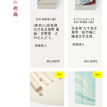
その他の商品
【8月 田畑喜八展】
【プラチナボーイ】
【8月 田畑喜八展】
(単衣に)京友禅
京友禅 九寸名古
九寸名古屋帯 夏
屋帯「松竹梅に
紬「京野菜 さ
檜扇文字文様」
やえんどう」
田畑喜八
田畑喜八
381,000円
863,000円
NEW
NEW