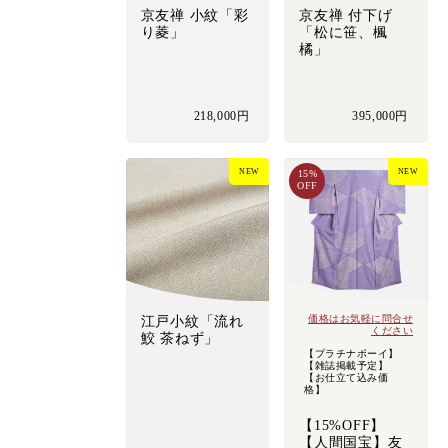
京友禅 小紋「彩
京友禅 付下げ
り菱」
「松に笹、楓
橘」
218,000円
395,000円
NEW
NEW
15%
OFF
価格はお気軽に問合せ
江戸小紋「流れ
ください
鮫 茶ねず」
【プラチナボーイ】
【雑誌掲載予定】
【お仕立て込み価
格】
【15%OFF】
【人間国宝】友