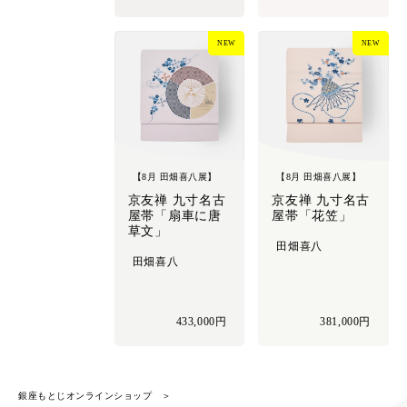
NEW
NEW
【8月 田畑喜八展】
【8月 田畑喜八展】
京友禅 九寸名古
京友禅 九寸名古
屋帯「扇車に唐
屋帯「花笠」
草文」
田畑喜八
田畑喜八
433,000円
381,000円
銀座もとじオンラインショップ