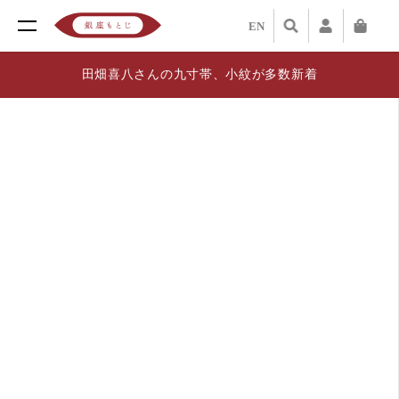
EN
田畑喜八さんの九寸帯、小紋が多数新着