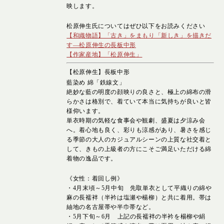
映します。
松原伸生氏についてはぜひ以下をお読みください
【和織物語】「古き」をまもり「新しき」を描きだ
す―松原伸生の長板中形
【作家産地】「松原伸生」
【松原伸生】長板中形
藍染め 綿「鉄線文」
絶妙な藍の明度の顔映りの良さと、極上の綿布の滑
らかさは格別で、着ていて本当に気持ちが良いと皆
様仰います。
単衣時期の気軽な食事会や観劇、盛夏は夕涼み会
へ。着心地も良く、彩りも涼感があり、暑さを感じ
る季節の大人のカジュアルシーンの上質な社交着と
して、きもの上級者の方にこそご満足いただける綿
着物の逸品です。
《女性：着回し例》
・4月末頃～5月中旬 先取単衣として平織りの綿や
麻の長襦袢（半衿は塩瀬や楊柳）と共に着用。帯は
紬地の名古屋帯や半巾帯など。
・5月下旬～6月 上記の長襦袢の半衿を楊柳や絹