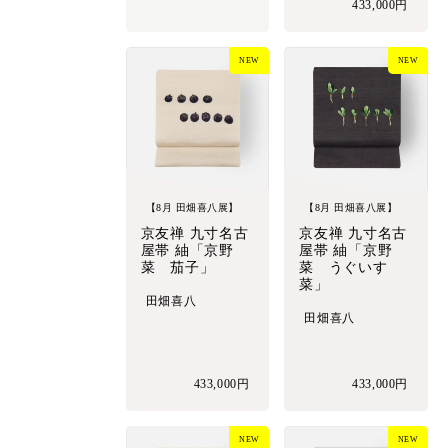
433,000円
NEW
NEW
【8月 田畑喜八展】
【8月 田畑喜八展】
京友禅 九寸名古
京友禅 九寸名古
屋帯 紬「京野
屋帯 紬「京野
菜 茄子」
菜 うぐいす
菜」
田畑喜八
田畑喜八
433,000円
433,000円
NEW
NEW