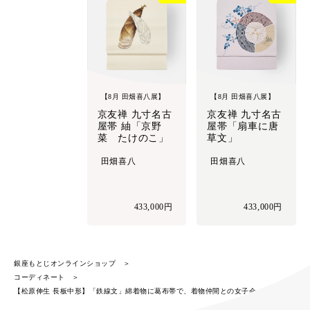
【8月 田畑喜八展】
【8月 田畑喜八展】
京友禅 九寸名古
京友禅 九寸名古
屋帯 紬「京野
屋帯「扇車に唐
菜 たけのこ」
草文」
田畑喜八
田畑喜八
433,000円
433,000円
銀座もとじオンラインショップ
コーディネート
【松原伸生 長板中形】「鉄線文」綿着物に葛布帯で、着物仲間との女子会へ