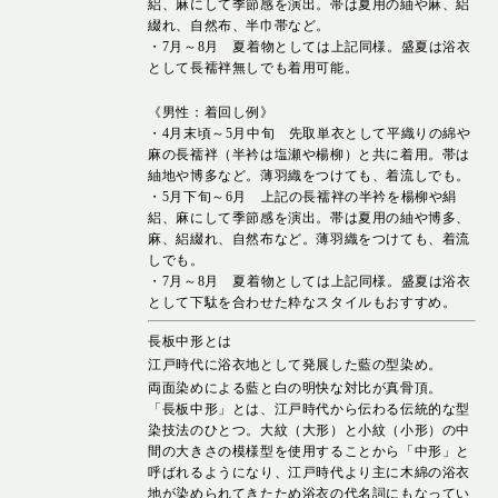
絽、麻にして季節感を演出。帯は夏用の紬や麻、絽
綴れ、自然布、半巾帯など。
・7月～8月 夏着物としては上記同様。盛夏は浴衣
として長襦袢無しでも着用可能。
《男性：着回し例》
・4月末頃～5月中旬 先取単衣として平織りの綿や
麻の長襦袢（半衿は塩瀬や楊柳）と共に着用。帯は
紬地や博多など。薄羽織をつけても、着流しでも。
・5月下旬～6月 上記の長襦袢の半衿を楊柳や絹
絽、麻にして季節感を演出。帯は夏用の紬や博多、
麻、絽綴れ、自然布など。薄羽織をつけても、着流
しでも。
・7月～8月 夏着物としては上記同様。盛夏は浴衣
として下駄を合わせた粋なスタイルもおすすめ。
長板中形とは
江戸時代に浴衣地として発展した藍の型染め。
両面染めによる藍と白の明快な対比が真骨頂。
「長板中形」とは、江戸時代から伝わる伝統的な型
染技法のひとつ。大紋（大形）と小紋（小形）の中
間の大きさの模様型を使用することから「中形」と
呼ばれるようになり、江戸時代より主に木綿の浴衣
地が染められてきたため浴衣の代名詞にもなってい