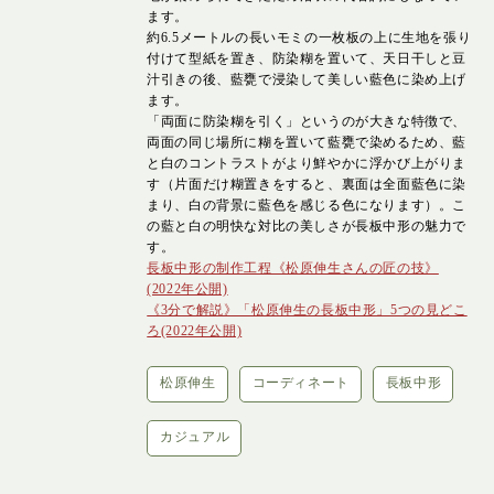
ます。
約6.5メートルの長いモミの一枚板の上に生地を張り
付けて型紙を置き、防染糊を置いて、天日干しと豆
汁引きの後、藍甕で浸染して美しい藍色に染め上げ
ます。
「両面に防染糊を引く」というのが大きな特徴で、
両面の同じ場所に糊を置いて藍甕で染めるため、藍
と白のコントラストがより鮮やかに浮かび上がりま
す（片面だけ糊置きをすると、裏面は全面藍色に染
まり、白の背景に藍色を感じる色になります）。こ
の藍と白の明快な対比の美しさが長板中形の魅力で
す。
長板中形の制作工程《松原伸生さんの匠の技》
(2022年公開)
《3分で解説》「松原伸生の長板中形」5つの見どこ
ろ(2022年公開)
松原伸生
コーディネート
長板中形
カジュアル