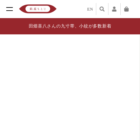
EN
田畑喜八さんの九寸帯、小紋が多数新着