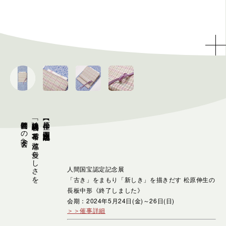
着物仲間との女子会へ
「鉄線文」綿着物に葛布帯で涼感と愛らしさを
【松原伸生 人間国宝認定記念展】
人間国宝認定記念展
「古き」をまもり「新しき」を描きだす 松原伸生の
長板中形《終了しました》
会期：2024年5月24日(金)～26日(日)
＞＞催事詳細