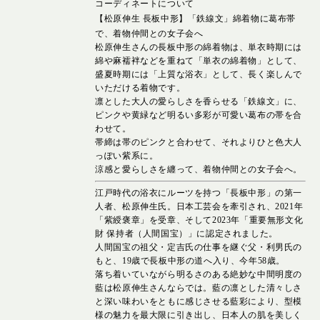
コーディネートについて
【松原伸生 長板中形】「鉄線文」綿着物に葛布帯
で、着物仲間との女子会へ
松原伸生さんの長板中形の綿着物は、単衣時期には
綿や麻襦袢などを重ねて「単衣の綿着物」として、
盛夏時期には「上質な浴衣」として、長く楽しんで
いただける着物です。
凛とした大人の愛らしさを香らせる「鉄線文」に、
ピンクや黄緑など明るい多彩が可愛い葛布の帯を合
わせて。
帯締は帯のピンクと合わせて、それよりひと色大人
っぽい紫系に。
涼感と愛らしさを纏って、着物仲間との女子会へ。
江戸時代の浴衣にルーツを持つ「長板中形」の第一
人者、松原伸生氏。日本工芸会を牽引され、2021年
「紫綬褒章」を受章、そして2023年「重要無形文化
財 保持者（人間国宝）」に認定されました。
人間国宝の祖父・定吉氏の仕事を継ぐ父・利男氏の
もと、19歳で長板中形の道へ入り、今年58歳。
落ち着いていながら明るさのある絶妙な中間明度の
藍は松原伸生さんならでは。藍の凛とした清々しさ
と深い味わいをともに感じさせる藍彩により、型模
様の魅力を最大限に引き出し、日本人の肌を美しく