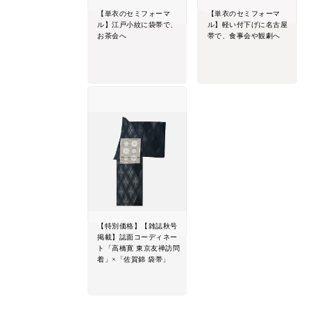
【単衣のセミフォーマ
【単衣のセミフォーマ
ル】江戸小紋に袋帯で、
ル】軽い付下げに名古屋
お茶会へ
帯で、食事会や観劇へ
【特別価格】【雑誌秋号
掲載】誌面コーディネー
ト「高橋寛 東京友禅訪問
着」×「佐賀錦 袋帯」