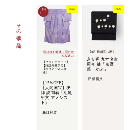
NEW
NEW
15%
OFF
その他の商品
価格はお気軽に問合せ
【8月 田畑喜八展】
ください
京友禅 九寸名古
【プラチナボーイ】
屋帯 紬「京野
【雑誌掲載予定】
菜 かぶ」
【お仕立て込み価
格】
田畑喜八
【15%OFF】
【人間国宝】友
禅 訪問着「組亀
甲文 アメシス
ト」
森口邦彦