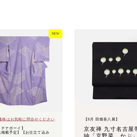
NEW
価格はお気軽に問合せください
【8月 田畑喜八展】
ラチナボーイ】
京友禅 九寸名古屋
誌掲載予定】【お仕立て込み
紬「京野菜 かぶ
】