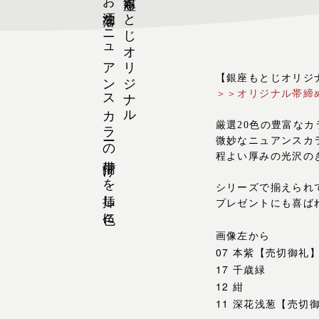
お洒落なニュアンスカラーの帯揚げを挿し色に
銀座もとじオリジナル
【銀座もとじオリジ
＞＞オリジナル帯締め
厳選20色の豊富な
微妙なニュアンスカ
程よい厚みの光沢の
シリーズで揃えられ
プレゼントにも喜ば
画像左から
07 本紫【売切御礼
17 千歳緑
12 紺
11 深花浅葱【売切