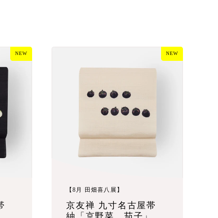
NEW
NEW
【8月 田畑喜八展】
帯
京友禅 九寸名古屋帯
」
紬「京野菜 茄子」