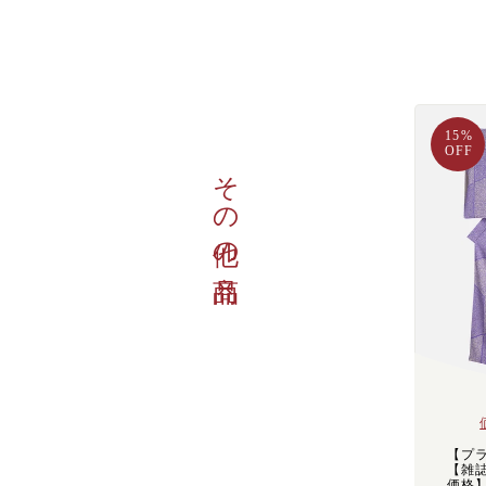
15%
OFF
その他の商品
【プ
【雑
価格