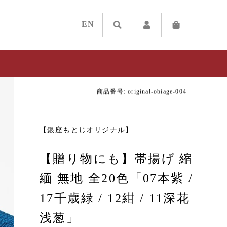
EN
商品番号: original-obiage-004
【銀座もとじオリジナル】
【贈り物にも】帯揚げ 縮
緬 無地 全20色「07本紫 /
17千歳緑 / 12紺 / 11深花
浅葱」