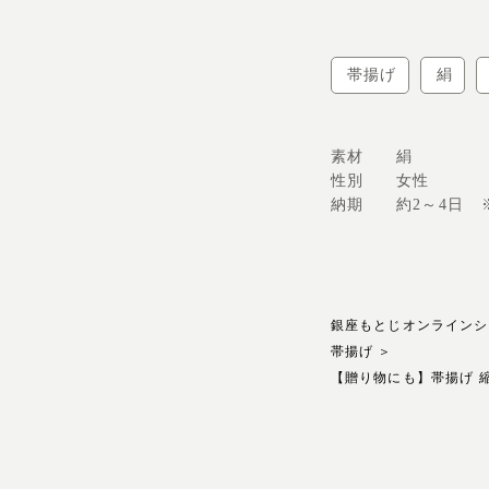
帯揚げ
絹
素材
絹
性別
女性
納期
約2～4日
銀座もとじオンラインシ
帯揚げ
＞
【贈り物にも】帯揚げ 縮緬 