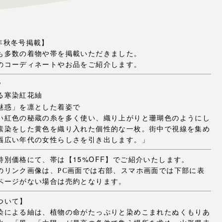
23年秋冬号掲載】
も多数の着物や帯を掲載いただきました。
のコーディネートやお品をご紹介します。
》
る寒染紅花紬
魅惑」を凛とした着姿で
い紅色の秘蔵の糸を多く使い、織り上がりと珊瑚色のようにし
素染をした黄色を織り入れた個性的な一枚。街中で視線を集め
幅広い年代の女性らしさを引き出します。」
特別価格にて、帯は【15%OFF】でご紹介いたします。
のリンク画像は、PC画面では右部、スマホ画面では下部に表
ページがない場合は売約となります。
ついて】
染による紬は、植物の命がたっぷりと染めこまれたぬくもりあ