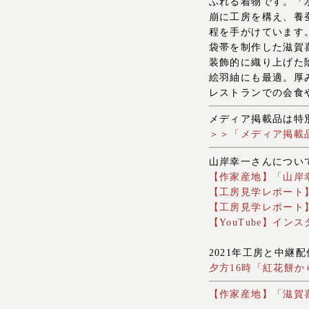
ふれる着物です。「
崩に工房を構え、養
程を手がけています
袋帯を制作した滋賀
装飾的に織り上げた
絵羽紬にも最適。厚
レストランでの会食
メディア掲載品は特
＞＞「メディア掲載
山岸幸一さんについ
【作家産地】「山岸
【工房見学レポート
【工房見学レポート
【YouTube】イ
2021年工房と中継
夕方16時「紅花餅か
【作家産地】「滋賀