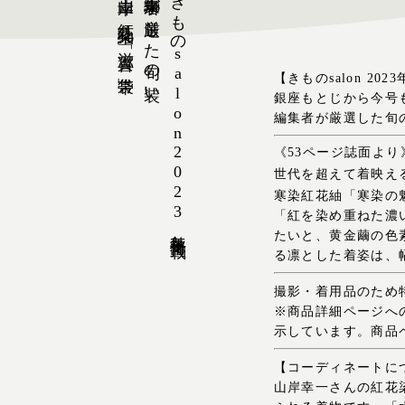
「山岸幸一 紅花染紬」×「滋賀喜 袋帯」
編集者が厳選した旬の装い
きものsalon2023年秋冬号掲載
【きものsalon 20
銀座もとじから今号
編集者が厳選した旬
《53ページ誌面より
世代を超えて着映え
寒染紅花紬「寒染の
「紅を染め重ねた濃
たいと、黄金繭の色
る凛とした着姿は、
撮影・着用品のため
※商品詳細ページへ
示しています。商品
【コーディネートに
山岸幸一さんの紅花