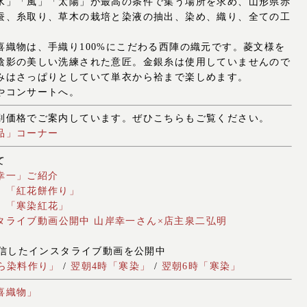
水」「風」「太陽」が最高の条件で集う場所を求め、山形県赤
蚕、糸取り、草木の栽培と染液の抽出、染め、織り、全ての工
。
喜織物は、手織り100%にこだわる西陣の織元です。菱文様を
陰影の美しい洗練された意匠。金銀糸は使用していませんので
みはさっぱりとしていて単衣から袷まで楽しめます。
やコンサートへ。
別価格でご案内しています。ぜひこちらもご覧ください。
品」コーナー
て
幸一」ご紹介
】「紅花餅作り」
】「寒染紅花」
ンスタライブ動画公開中 山岸幸一さん×店主泉二弘明
配信したインスタライブ動画を公開中
ら染料作り」
/
翌朝4時「寒染」
/
翌朝6時「寒染」
喜織物」