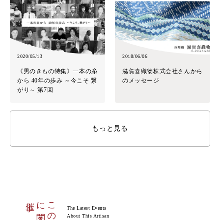
2020/05/13
2018/06/06
《男のきもの特集》一本の糸
滋賀喜織物株式会社さんから
から 40年の歩み ～今こそ 繋
のメッセージ
がり～ 第7回
もっと見る
催事
に関する
この作家
The Latest Events
About This Artisan