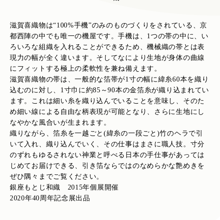
滋賀喜織物は“100%手機”のみのものづくりをされている、京
都西陣の中でも唯一の機屋です。手機は、1つの帯の中に、い
ろいろな組織を入れることができるため、機械織の帯とは表
現力の幅が全く違います。そしてなにより生地が身体の曲線
にフィットする極上の柔軟性を兼ね備えます。
滋賀喜織物の帯は、一般的な箔帯が1寸の幅に緯糸60本を織り
込むのに対し、1寸巾に約85～90本の金箔糸が織り込まれてい
ます。これは細い糸を織り込んでいることを意味し、そのた
め細い線による自由な柄表現が可能となり、さらに生地にし
なやかな風合いが生まれます。
織りながら、箔糸を一越ごと(緯糸の一段ごと)竹のヘラで引
いて入れ、織り込んでいく、その仕事はまさに職人技。寸分
のずれもゆるされない神業と呼べる日本の手仕事があっては
じめてお届けできる、引き箔ならではのなめらかな艶めきを
ぜひ隅々までご覧ください。
銀座もとじ和織 2015年
個展開催
2020年40周年記念展出品