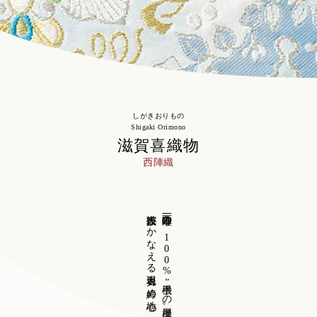
しがきおりもの
Shigaki Orimono
滋賀喜織物
西陣織
職人技がかなえる表現力と締め心地。
西陣唯一の“100%手機”の機屋。