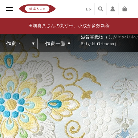
EN
田畑喜八さんの九寸帯、小紋が多数新着
滋賀喜織物（しがきおりも
Shigaki Orimono）