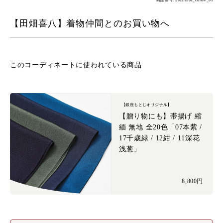
商品番号: 20221202_cordw_01
【田畑喜八】着物仲間とのお買い物へ
このコーディネートに
使われている商品
【銀座もとじオリジナル】
【贈り物にも】帯揚げ 縮
緬 無地 全20色「07本紫 /
17千歳緑 / 12紺 / 11深花
浅葱」
8,800円