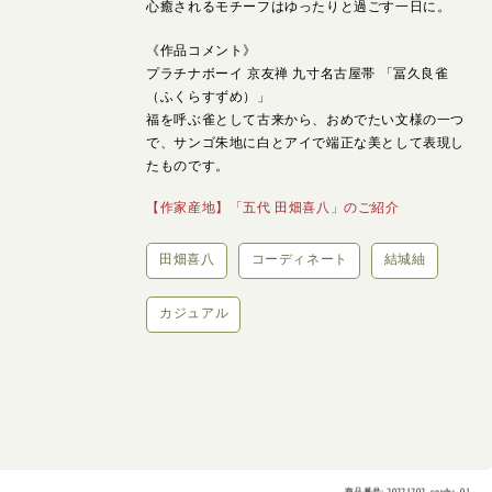
心癒されるモチーフはゆったりと過ごす一日に。
《作品コメント》
プラチナボーイ 京友禅 九寸名古屋帯 「冨久良雀
（ふくらすずめ）」
福を呼ぶ雀として古来から、おめでたい文様の一つ
で、サンゴ朱地に白とアイで端正な美として表現し
たものです。
【作家産地】「五代 田畑喜八」のご紹介
田畑喜八
コーディネート
結城紬
カジュアル