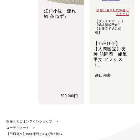
価格はお気軽に問合せ
江戸小紋「流れ
ください
鮫 茶ねず」
【プラチナボーイ】
【雑誌掲載予定】
【お仕立て込み価
格】
【15%OFF】
【人間国宝】友
禅 訪問着「組亀
甲文 アメシス
ト」
森口邦彦
500,000円
銀座もとじオンラインショップ
コーディネート
【田畑喜八】着物仲間とのお買い物へ