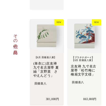
NEW
NEW
その他の商品
【8月 田畑喜八展】
【プラチナボーイ】
【8月 田畑喜八展】
(単衣に)京友禅
京友禅 九寸名古
九寸名古屋帯 夏
屋帯「松竹梅に
紬「京野菜 さ
檜扇文字文様」
やえんどう」
田畑喜八
田畑喜八
381,000円
863,000円