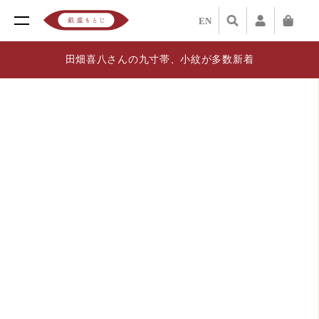
EN
田畑喜八さんの九寸帯、小紋が多数新着