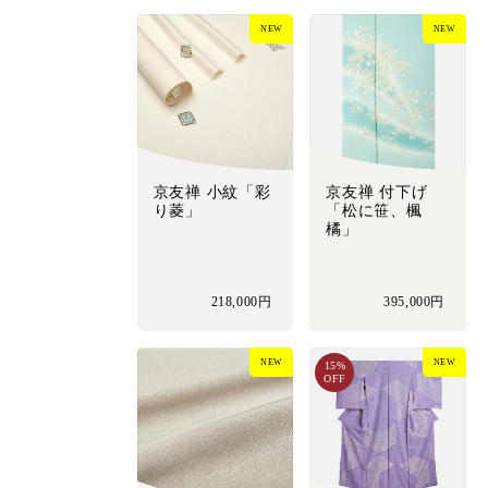
NEW
NEW
京友禅 小紋「彩
京友禅 付下げ
り菱」
「松に笹、楓
橘」
218,000円
395,000円
NEW
NEW
15%
OFF