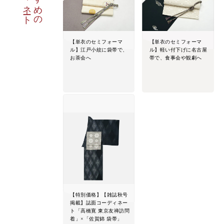
【単衣のセミフォーマ
【単衣のセミフォーマ
ル】江戸小紋に袋帯で、
ル】軽い付下げに名古屋
お茶会へ
帯で、食事会や観劇へ
【特別価格】【雑誌秋号
掲載】誌面コーディネー
ト「高橋寛 東京友禅訪問
着」×「佐賀錦 袋帯」