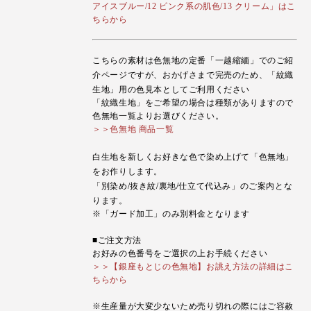
アイスブルー/12 ピンク系の肌色/13 クリーム」はこ
ちらから
こちらの素材は色無地の定番「一越縮緬」でのご紹
介ページですが、おかげさまで完売のため、「紋織
生地」用の色見本としてご利用ください
「紋織生地」をご希望の場合は種類がありますので
色無地一覧よりお選びください。
＞＞色無地 商品一覧
白生地を新しくお好きな色で染め上げて「色無地」
をお作りします。
「別染め/抜き紋/裏地/仕立て代込み」のご案内とな
ります。
※「ガード加工」のみ別料金となります
■ご注文方法
お好みの色番号をご選択の上お手続ください
＞＞【銀座もとじの色無地】お誂え方法の詳細はこ
ちらから
※生産量が大変少ないため売り切れの際にはご容赦