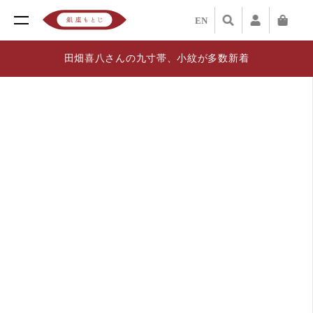
EN
田畑喜八さんの九寸帯、小紋が多数新着