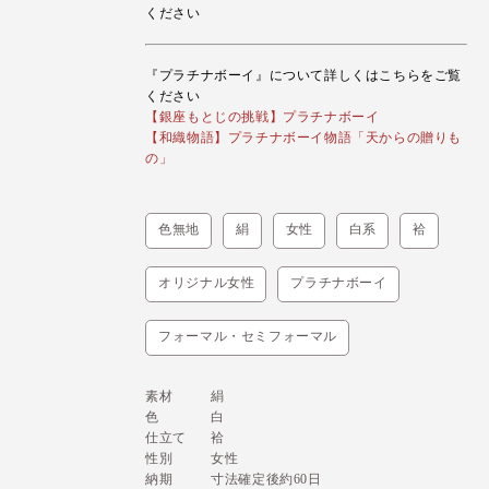
ください
『プラチナボーイ』について詳しくはこちらをご覧
ください
【銀座もとじの挑戦】プラチナボーイ
【和織物語】プラチナボーイ物語「天からの贈りも
の」
色無地
絹
女性
白系
袷
オリジナル女性
プラチナボーイ
フォーマル・セミフォーマル
素材
絹
色
白
仕立て
袷
性別
女性
納期
寸法確定後約60日