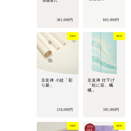
田畑喜八
381,000円
863,000円
NEW
NEW
京友禅 小紋「彩
京友禅 付下げ
り菱」
「松に笹、楓
橘」
218,000円
395,000円
NEW
NEW
15%
OFF