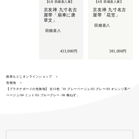
【8月 田畑喜八展】
【8月 田畑喜八展】
京友禅 九寸名古
京友禅 九寸名古
屋帯「扇車に唐
屋帯「花笠」
草文」
田畑喜八
田畑喜八
433,000円
381,000円
銀座もとじオンラインショップ
色無地
【プラチナボーイの色無地】 全13色「01 グレーベージュ/02 グレー/03 オレンジ系の
ベージュ/04 ミント/05 ブルーグレー /06 梅ねず」