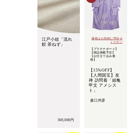
価格はお気軽に問合せ
江戸小紋「流れ
ください
鮫 茶ねず」
【プラチナボーイ】
【雑誌掲載予定】
【お仕立て込み価
格】
【15%OFF】
【人間国宝】友
禅 訪問着「組亀
甲文 アメシス
ト」
森口邦彦
500,000円