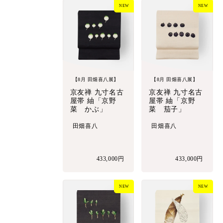
NEW
NEW
【8月 田畑喜八展】
【8月 田畑喜八展】
京友禅 九寸名古
京友禅 九寸名古
屋帯 紬「京野
屋帯 紬「京野
菜 かぶ」
菜 茄子」
田畑喜八
田畑喜八
433,000円
433,000円
NEW
NEW