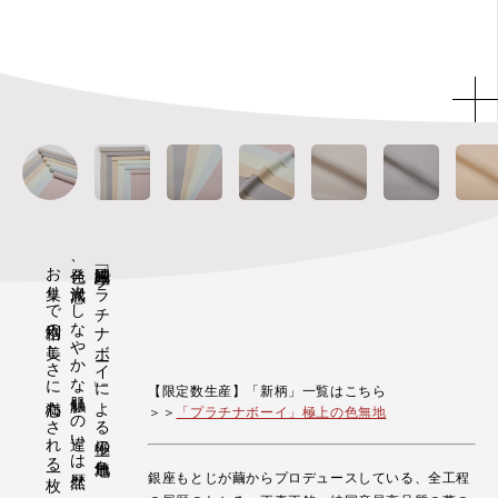
お集りで別格の美しさに心満たされる一枚
発色、光沢感、しなやかな肌触りの違いは歴然
純国産絹「プラチナボーイ」による極上の色無地
【限定数生産】「新柄」一覧はこちら
＞＞
「プラチナボーイ」極上の色無地
銀座もとじが繭からプロデュースしている、全工程