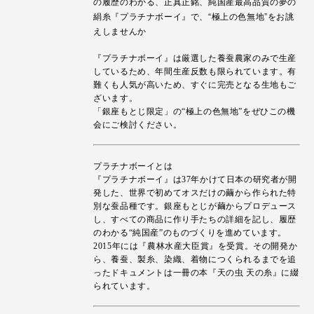
の履歴のわかる、正真正銘、純国産最高品質の夢の
絹糸『プラチナボーイ』で、“極上の色無地”をお誂
えしませんか
『プラチナボーイ』は厳選した養蚕農家のみで生産
しているため、年間生産反数も限られています。有
難くも人気が高いため、すぐに完売となる生地もご
ざいます。
「銀座もとじ限定」の“極上の色無地”をぜひこの機
会にご検討ください。
プラチナボーイとは
『プラチナボーイ』は37年かけて日本の研究者が開
発した、世界で初めてオスだけの繭から作られた特
別な蚕品種です。銀座もとじが繭からプロデュース
し、すべての商品に作り手たちの詳細を記し、履歴
のわかる“純国産”のものづくりを進めています。
2015年には『農林水産大臣賞』を受賞。その開発か
ら、養蚕、製糸、染織、着物につくられるまでを追
ったドキュメントは一冊の本『天の虫 天の糸』に綴
られています。