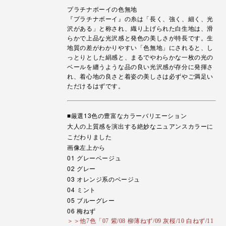
プラチナボーイの色無地
『プラチナボーイ』の糸は「長く、強く、細く、光
沢がある」と称され、織り上げられた白生地は、滑
らかで上品な光沢感と発色の美しさが特長です。生
地質の差がわかりやすい「色無地」にされると、し
っとりとした絹感と、まるでやわらかな一枚の光の
ベールを纏うような品の良い光沢感が存分に発揮さ
れ、着心地の良さと着姿の美しさは必ずやご満足い
ただけるはずです。
■厳選13色の豊富なカラーバリエーション
大人の上質感を演出する絶妙なニュアンスカラーに
こだわりました
画像左上から
01 グレーベージュ
02 グレー
03 オレンジ系のベージュ
04 ミント
05 ブルーグレー
06 梅ねず
＞＞他7色「07 紫/08 柳薄ねず/09 灰桜/10 白ねず/11