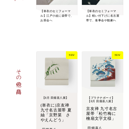
【単衣のセミフォーマ
【単衣のセミフォーマ
ル】江戸小紋に袋帯で、
ル】軽い付下げに名古屋
お茶会へ
帯で、食事会や観劇へ
NEW
NEW
その他の商品
【8月 田畑喜八展】
【プラチナボーイ】
【8月 田畑喜八展】
(単衣に)京友禅
京友禅 九寸名古
九寸名古屋帯 夏
屋帯「松竹梅に
紬「京野菜 さ
檜扇文字文様」
やえんどう」
田畑喜八