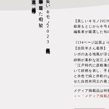
「近江上布」×「越後上布八寸帯」
編集者が厳選した旬の装い
美しいキモノ2023年夏号掲載
【美しいキモノ202
銀座もとじから今号
編集者が厳選した旬
《134ページ誌面よ
【吉田羊さん着用】
シボのある地風が涼
絣柄が素朴な近江上
「江戸時代に彦根藩
いて絣柄を表し、手
と水色で縞と井桁の
せた自然布同士の着
メディア掲載品は特
＞＞「メディア掲載