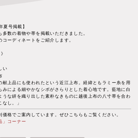
3年夏号掲載】
も多数の着物や帯を掲載いただきました。
のコーディネートをご紹介します。
り》
しい
布
の献上品にも使われたという近江上布。経緯ともラミー糸を用
もみによる細やかなシボがさらりとした着心地です。藍地に白
ような絣を織り出した素朴なきものに越後上布の八寸帯を合わ
こなし。」
別価格でご案内しています。ぜひこちらもご覧ください。
品」コーナー