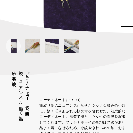
春の食事会や観劇へ
淡いニュアンスを重ねて上品に
プラチナボーイ 春の新作「醍醐桜」
コーディネートについて
籠絞り染のニュアンスが洒落たシックな濃色の小紋
に、淡く咲きあふれる桜の帯を合わせた、幻想的な
コーディネート。清楚で凛とした女性の着姿を演出
してくれます。プラチナボーイの帯地は光沢があり
品よく着こなせるため、小紋やきれいめの紬におす