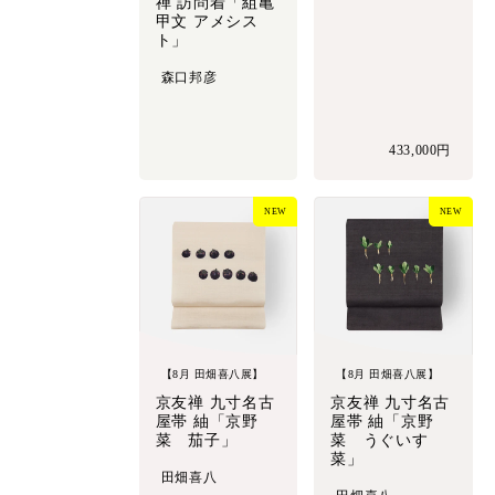
禅 訪問着「組亀
甲文 アメシス
ト」
森口邦彦
433,000円
NEW
NEW
【8月 田畑喜八展】
【8月 田畑喜八展】
京友禅 九寸名古
京友禅 九寸名古
屋帯 紬「京野
屋帯 紬「京野
菜 茄子」
菜 うぐいす
菜」
田畑喜八