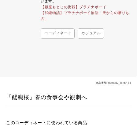
います。
【銀座もとじの挑戦】プラチナボーイ
【和織物語】プラチナボーイ物語「天からの贈りも
の」
コーディネート
カジュアル
商品番号: 20220312_cordw_01
「醍醐桜」春の食事会や観劇へ
このコーディネートに
使われている商品