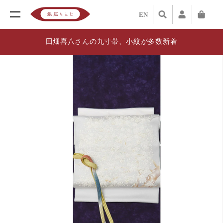
EN
田畑喜八さんの九寸帯、小紋が多数新着