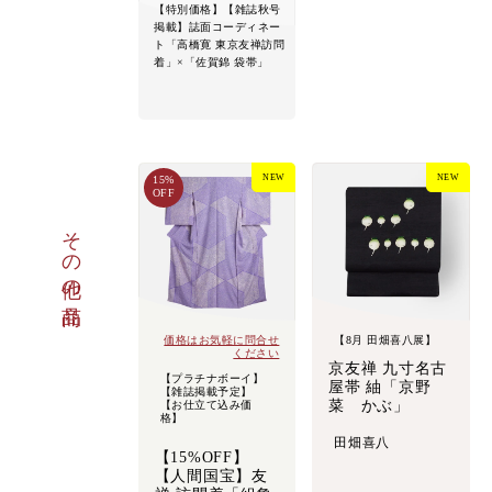
【特別価格】【雑誌秋号
掲載】誌面コーディネー
ト「高橋寛 東京友禅訪問
着」×「佐賀錦 袋帯」
NEW
NEW
15%
OFF
その他の商品
価格はお気軽に問合せ
【8月 田畑喜八展】
ください
京友禅 九寸名古
【プラチナボーイ】
屋帯 紬「京野
【雑誌掲載予定】
菜 かぶ」
【お仕立て込み価
格】
田畑喜八
【15%OFF】
【人間国宝】友