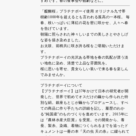
すめです。春の食事会や観劇などに。
「醍醐桜」プラチナボーイ使用 オリジナル九寸帯
樹齢1000年を超えるとも言われる孤高の一本桜。 毎
春、枝いっぱいに薄紅の花を密に咲かせ、人々へ春
を告げています。
朝陽に照らされた神々しいまでの美しさとやさしげ
な姿を描き染めました。
お太鼓、前柄共に咲き誇る桜をご堪能いただけま
す。
プラチナボーイの光沢ある帯地を春の気配が漂う淡
い地色に染め、清楚で上品な雰囲気を。
桜に思いを寄せ、貴女らしい装いで来る春を楽しん
でみませんか。
プラチナボーイについて
【プラチナボーイ】は37年かけて日本の研究者が開
発した、世界で初めてオスだけの繭から作られた特
別な絹。銀座もとじが繭からプロデュースし、すべ
ての商品に作り手たちの詳細を記し、履歴のわか
る“純国産”のものづくりを進めています。2015年に
は『農林水産大臣賞』を受賞。その開発から、養
蚕、製糸、染織、着物につくられるまでを追ったド
キュメントは一冊の本『天の虫 天の糸』に綴られて