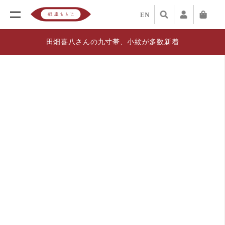
EN
田畑喜八さんの九寸帯、小紋が多数新着