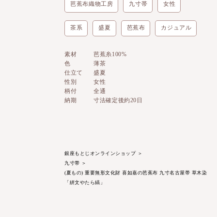
芭蕉布織物工房
九寸帯
女性
茶系
盛夏
芭蕉布
カジュアル
素材
芭蕉糸100%
色
薄茶
仕立て
盛夏
性別
女性
柄付
全通
納期
寸法確定後約20日
銀座もとじオンラインショップ
＞
九寸帯
＞
(夏もの) 重要無形文化財 喜如嘉の芭蕉布 九寸名古屋帯 草木染
「絣文やたら縞」