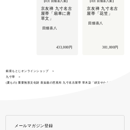
【8月 田畑喜八展】
【8月 田畑喜八展】
京友禅 九寸名古
京友禅 九寸名古
屋帯「扇車に唐
屋帯「花笠」
草文」
田畑喜八
田畑喜八
433,000円
381,000円
銀座もとじオンラインショップ
九寸帯
(夏もの) 重要無形文化財 喜如嘉の芭蕉布 九寸名古屋帯 草木染「絣文やたら縞」
メールマガジン登録