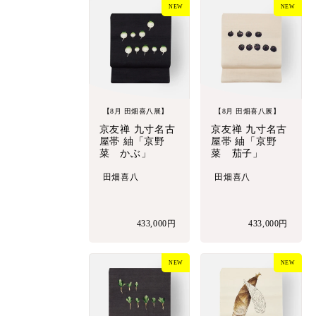
NEW
NEW
【8月 田畑喜八展】
【8月 田畑喜八展】
京友禅 九寸名古
京友禅 九寸名古
屋帯 紬「京野
屋帯 紬「京野
菜 かぶ」
菜 茄子」
田畑喜八
田畑喜八
433,000円
433,000円
NEW
NEW