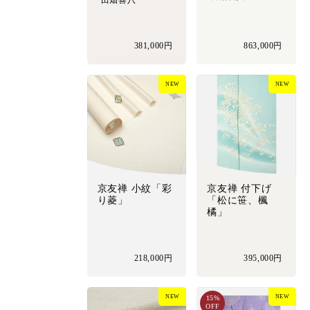
田畑喜八
381,000円
863,000円
NEW
NEW
京友禅 小紋「彩
京友禅 付下げ
り菱」
「松に笹、楓
橘」
218,000円
395,000円
NEW
NEW
15%
OFF