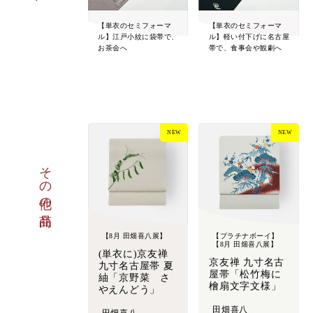
【単衣のセミフォーマ
【単衣のセミフォーマ
ル】江戸小紋に袋帯で、
ル】軽い付下げに名古屋
お茶会へ
帯で、食事会や観劇へ
NEW
NEW
その他の商品
【8月 田畑喜八展】
【プラチナボーイ】
【8月 田畑喜八展】
(単衣に)京友禅
京友禅 九寸名古
九寸名古屋帯 夏
屋帯「松竹梅に
紬「京野菜 さ
檜扇文字文様」
やえんどう」
田畑喜八