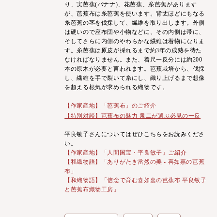
り、実芭蕉(バナナ)、花芭蕉、糸芭蕉があります
が、芭蕉布は糸芭蕉を使います。背丈ほどにもなる
糸芭蕉の茎を伐採して、繊維を取り出します。外側
は硬いので座布団や小物などに、その内側は帯に、
そしてさらに内側のやわらかな繊維は着物になりま
す。糸芭蕉は原皮が採れるまで約3年の成熟を待た
なければなりません。また、着尺一反分には約200
本の原木が必要と言われます。芭蕉栽培から、伐採
し、繊維を手で裂いて糸にし、織り上げるまで想像
を超える根気が求められる織物です。
【作家産地】「芭蕉布」のご紹介
【特別対談】芭蕉布の魅力
泉二が選ぶ必見の一反
平良敏子さんについてはぜひこちらをお読みくださ
い。
【作家産地】「人間国宝・平良敏子」ご紹介
【和織物語】「ありがたき當然の美 - 喜如嘉の芭蕉
布」
【和織物語】「信念で育む喜如嘉の芭蕉布 平良敏子
と芭蕉布織物工房」