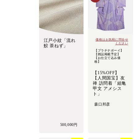
価格はお気軽に問合せ
江戸小紋「流れ
ください
鮫 茶ねず」
【プラチナボーイ】
【雑誌掲載予定】
【お仕立て込み価
格】
【15%OFF】
【人間国宝】友
禅 訪問着「組亀
甲文 アメシス
ト」
森口邦彦
500,000円