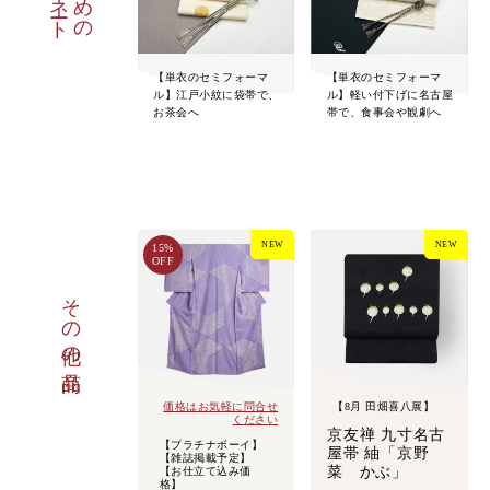
【単衣のセミフォーマ
【単衣のセミフォーマ
ル】江戸小紋に袋帯で、
ル】軽い付下げに名古屋
お茶会へ
帯で、食事会や観劇へ
NEW
NEW
15%
OFF
その他の商品
価格はお気軽に問合せ
【8月 田畑喜八展】
ください
京友禅 九寸名古
【プラチナボーイ】
屋帯 紬「京野
【雑誌掲載予定】
菜 かぶ」
【お仕立て込み価
格】