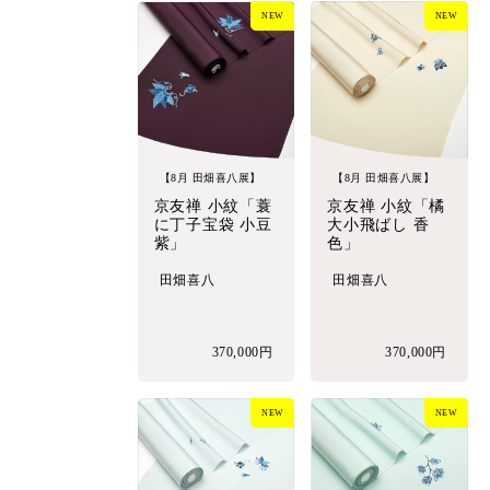
NEW
NEW
【8月 田畑喜八展】
【8月 田畑喜八展】
京友禅 小紋「蓑
京友禅 小紋「橘
に丁子宝袋 小豆
大小飛ばし 香
紫」
色」
田畑喜八
田畑喜八
370,000円
370,000円
NEW
NEW