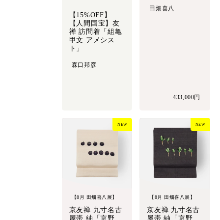
田畑喜八
【15%OFF】
【人間国宝】友
禅 訪問着「組亀
甲文 アメシス
ト」
森口邦彦
433,000円
NEW
NEW
【8月 田畑喜八展】
【8月 田畑喜八展】
京友禅 九寸名古
京友禅 九寸名古
屋帯 紬「京野
屋帯 紬「京野