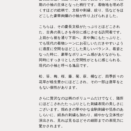
期の小袖の主体となった柄行です。着物地を埋め尽
くすほどの総柄で、文様や刺繍、絞り、箔などをほ
どこした豪華絢爛の小袖が作り上げられました。
こちらは、その慶長文様がたっぷりとほどこされ
た、古典の美しさを存分に感じさせる訪問着です。
上前から裾を通り下前へ、肩や胸にもたっぷりと、
でも現代の着物シーンにお召しいただきやすいよう
に適度に空間をほどこした美しいバランス。着姿と
なった時に、豪華なボリューム感がありながらも、
同時にすっきりとした空間性がともに感じられる、
現代の小袖と呼べる逸品です。
松、笹、梅、桜、藤、菊、萩、橘など、四季折々の
花草が植生豊かにほどこされ、その一部は唐草をと
もない個性があります。
さらに贅沢なのは柄のボリュームだけでなく、随所
にほどこされたたっぷりとした刺繍表現の美しさに
ございます。煌めきの華やかな金駒刺繍や箔糸のあ
しらいに、絹糸の刺繍も加わり、細やかな立体性が
演出され、見れば見るほどその細部までの表現力に
驚かされます。