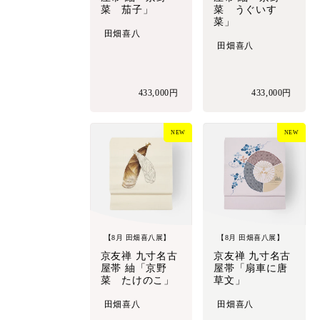
菜 茄子」
菜 うぐいす
菜」
田畑喜八
田畑喜八
433,000円
433,000円
NEW
NEW
【8月 田畑喜八展】
【8月 田畑喜八展】
京友禅 九寸名古
京友禅 九寸名古
屋帯 紬「京野
屋帯「扇車に唐
菜 たけのこ」
草文」
田畑喜八
田畑喜八