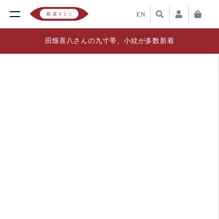
EN
田畑喜八さんの九寸帯、小紋が多数新着