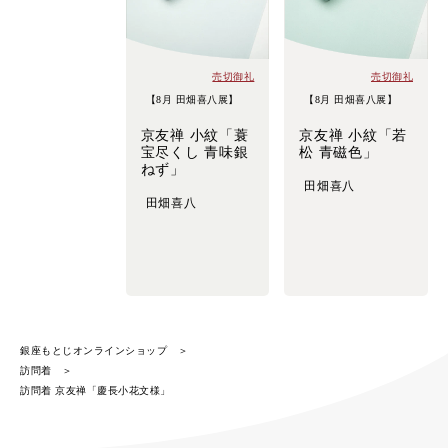
売切御礼
売切御礼
【8月 田畑喜八展】
【8月 田畑喜八展】
京友禅 小紋「蓑
京友禅 小紋「若
宝尽くし 青味銀
松 青磁色」
ねず」
田畑喜八
田畑喜八
銀座もとじオンラインショップ
訪問着
訪問着 京友禅「慶長小花文様」