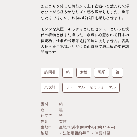
まとまりを持った柄行から上下左右へと放たれて浮
かび上がる軽やかなリズム感や広がりもまた、重厚
なだけではない、独特の時代性を感じさせます。
モダンな意匠、すっきりとしたセンス、といった現
代の着物とはまた違った、永遠に心惹かれる日本の
伝統柄。仕事の出来栄えは間違いありません。古典
の良さを再認識いただける正統派で最上級の友禅訪
問着です。
訪問着
絹
女性
黒系
袷
京友禅
フォーマル・セミフォーマル
素材
絹
色
黒
仕立て
袷
性別
女性
生地巾
生地巾(外巾)約9寸9分(約37.4cm)
納期
寸法確定後約40日～ ※要相談