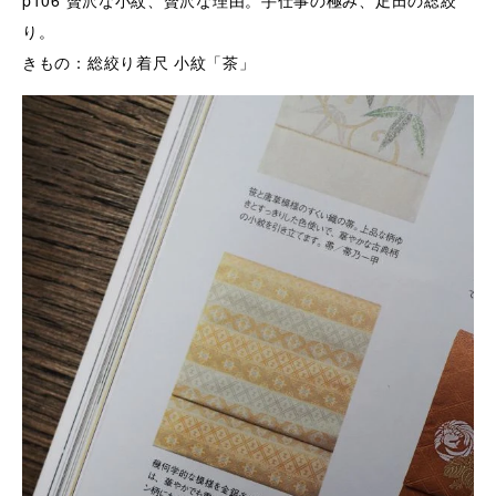
p106
贅沢な小紋、贅沢な理由。手仕事の極み、疋田の総絞
り。
きもの：総絞り着尺 小紋「茶」