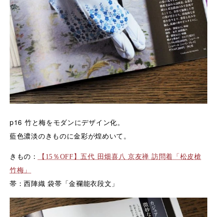
p16
竹と梅をモダンにデザイン化。
藍色濃淡のきものに金彩が煌めいて。
きもの：
【15％OFF】五代 田畑喜八 京友禅 訪問着「松皮槍
竹梅」
帯：西陣織 袋帯「金襴能衣段文」