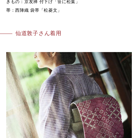
きもの：京友禅 付下げ「笹に松葉」
帯：西陣織 袋帯「松菱文」
仙道敦子さん着用