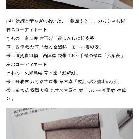
p41
洗練と華やぎのあいだ、「銀座もとじ」のおしゃれ術
右のコーディネート
きもの：京友禅 付下げ「霞ぼかしに松皮菱」
帯：西陣織 袋帯「ねん金綴錦 モール霞彩段」
帯：滋賀喜織物 西陣織 袋帯 100%手機の機屋「六葉菱」
左のコーディネート
きもの：久米島紬 草木染「経緯絣」
帯：丹波布 八寸名古屋帯 草木染「灰紅×緑×濃紺×ねず」
帯：多ち花 摺型友禅 九寸名古屋帯 紬「ガルーダ更紗 生成
り」