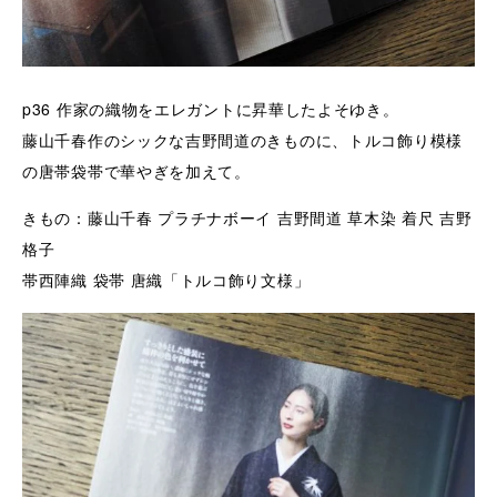
p36
作家の織物をエレガントに昇華したよそゆき。
藤山千春作のシックな吉野間道のきものに、トルコ飾り模様
の唐帯袋帯で華やぎを加えて。
きもの：藤山千春 プラチナボーイ 吉野間道 草木染 着尺 吉野
格子
帯西陣織 袋帯 唐織「トルコ飾り文様」