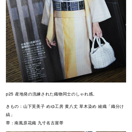
p25
産地発の洗練された織物同士のしゃれ感。
きもの：山下芙美子 めゆ工房 黄八丈 草木染め 綾織「織分け
縞」
帯：南風原花織 九寸名古屋帯