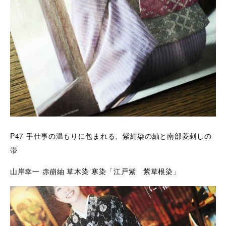
P47
手仕事の温もりに包まれる、紫紺染の紬と南部菱刺しの
帯
山岸幸一 赤崩紬 草木染 寒染「江戸紫 紫草根染」