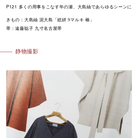
P121
多くの用事をこなす年の瀬、
大島紬であらゆるシーンに
きもの：大島紬 泥大島「総絣 9マルキ 椿」
帯：遠藤聡子 九寸名古屋帯
静物撮影