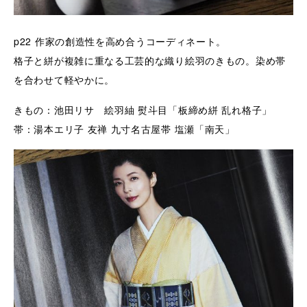
p22
作家の創造性を高め合うコーディネート。
格子と絣が複雑に重なる工芸的な織り絵羽のきもの。染め帯
を合わせて軽やかに。
きもの：池田リサ 絵羽紬 熨斗目「板締め絣 乱れ格子」
帯：湯本エリ子 友禅 九寸名古屋帯 塩瀬「南天」