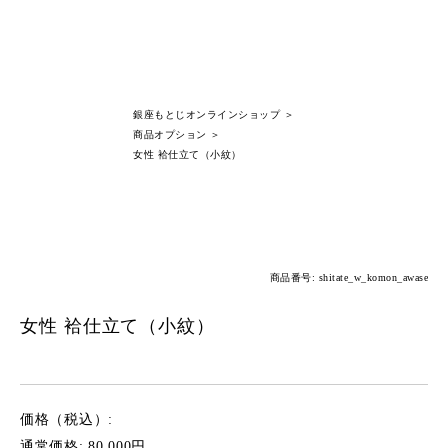
銀座もとじオンラインショップ
＞
商品オプション
＞
女性 袷仕立て（小紋）
商品番号: shitate_w_komon_awase
女性 袷仕立て（小紋）
価格（税込）:
通常価格: 80,000円