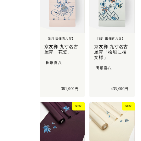
【8月 田畑喜八展】
【8月 田畑喜八展】
京友禅 九寸名古
京友禅 九寸名古
屋帯「花笠」
屋帯「桧垣に桜
文様」
田畑喜八
田畑喜八
381,000円
433,000円
NEW
NEW