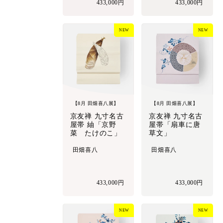
433,000円
433,000円
NEW
NEW
【8月 田畑喜八展】
【8月 田畑喜八展】
京友禅 九寸名古
京友禅 九寸名古
屋帯 紬「京野
屋帯「扇車に唐
菜 たけのこ」
草文」
田畑喜八
田畑喜八
433,000円
433,000円
NEW
NEW