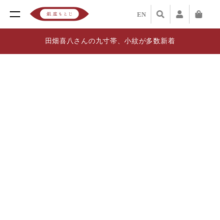
EN
田畑喜八さんの九寸帯、小紋が多数新着