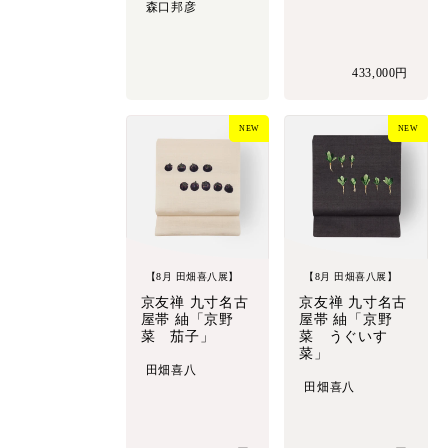
森口邦彦
433,000円
NEW
NEW
【8月 田畑喜八展】
【8月 田畑喜八展】
京友禅 九寸名古
京友禅 九寸名古
屋帯 紬「京野
屋帯 紬「京野
菜 茄子」
菜 うぐいす
菜」
田畑喜八
田畑喜八