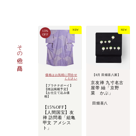
NEW
NEW
15%
OFF
その他の商品
価格はお気軽に問合せ
【8月 田畑喜八展】
ください
京友禅 九寸名古
【プラチナボーイ】
屋帯 紬「京野
【雑誌掲載予定】
菜 かぶ」
【お仕立て込み価
格】
田畑喜八
【15%OFF】
【人間国宝】友
禅 訪問着「組亀
甲文 アメシス
ト」