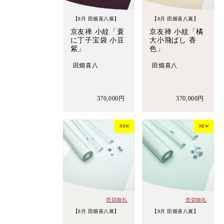
【8月 田畑喜八展】
【8月 田畑喜八展】
京友禅 小紋「蓑
京友禅 小紋「橘
に丁子宝袋 小豆
大小飛ばし 香
紫」
色」
田畑喜八
田畑喜八
370,000円
370,000円
NEW
NEW
売切御礼
売切御礼
【8月 田畑喜八展】
【8月 田畑喜八展】