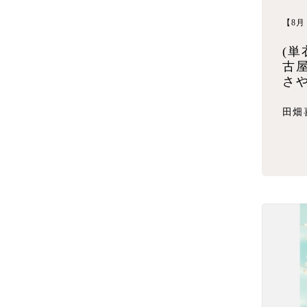
【8月
(単
古
さ
田畑