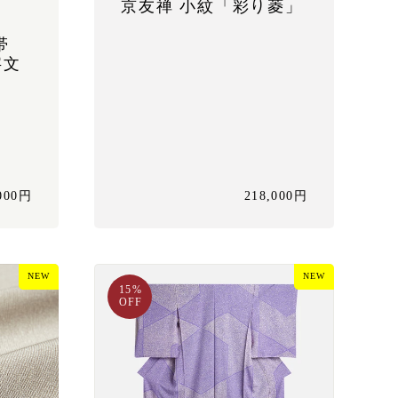
京友禅 小紋「彩り菱」
帯
字文
,000円
218,000円
NEW
NEW
15%
OFF