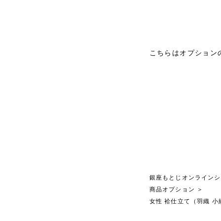
こちらはオプション
商品オプション
銀座もとじオンラインシ
商品オプション
＞
女性 袷仕立て（羽織 小