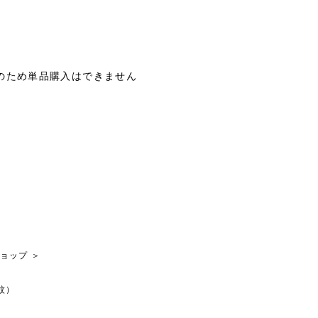
のため単品購入はできません
ョップ
＞
紋）