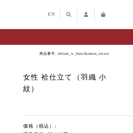
EN
商品番号: shitate_w_haorikomon_awase
女性 袷仕立て（羽織 小
紋）
価格（税込）: