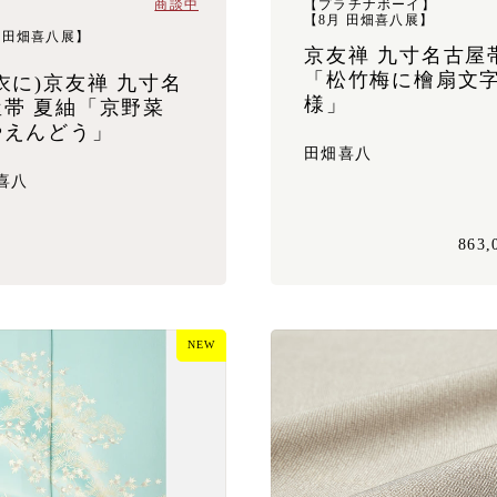
商談中
【プラチナボーイ】
【8月 田畑喜八展】
 田畑喜八展】
京友禅 九寸名古屋
「松竹梅に檜扇文
衣に)京友禅 九寸名
様」
屋帯 夏紬「京野菜
やえんどう」
田畑喜八
喜八
863
NEW