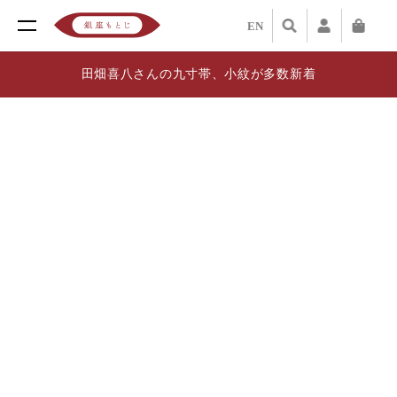
EN
田畑喜八さんの九寸帯、小紋が多数新着