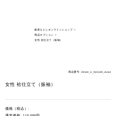
銀座もとじオンラインショップ
＞
商品オプション
＞
女性 袷仕立て（振袖）
商品番号: shitate_w_furisode_awase
女性 袷仕立て（振袖）
価格（税込）:
通常価格: 110,000円