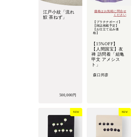
価格はお気軽に問合せ
江戸小紋「流れ
ください
鮫 茶ねず」
【プラチナボーイ】
【雑誌掲載予定】
【お仕立て込み価
格】
【15%OFF】
【人間国宝】友
禅 訪問着「組亀
甲文 アメシス
ト」
森口邦彦
500,000円
NEW
NEW