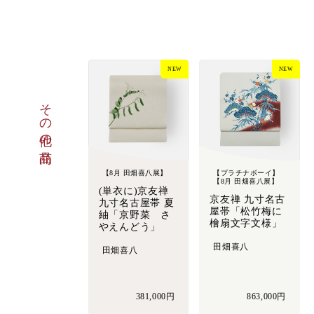
NEW
NEW
その他の商品
【8月 田畑喜八展】
【プラチナボーイ】
【8月 田畑喜八展】
(単衣に)京友禅
京友禅 九寸名古
九寸名古屋帯 夏
屋帯「松竹梅に
紬「京野菜 さ
檜扇文字文様」
やえんどう」
田畑喜八
田畑喜八
381,000円
863,000円