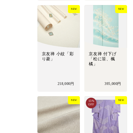
NEW
NEW
京友禅 小紋「彩
京友禅 付下げ
り菱」
「松に笹、楓
橘」
218,000円
395,000円
NEW
NEW
15%
OFF