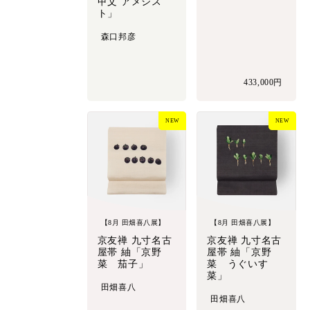
甲文 アメシス
ト」
森口邦彦
433,000円
NEW
NEW
【8月 田畑喜八展】
【8月 田畑喜八展】
京友禅 九寸名古
京友禅 九寸名古
屋帯 紬「京野
屋帯 紬「京野
菜 茄子」
菜 うぐいす
菜」
田畑喜八
田畑喜八