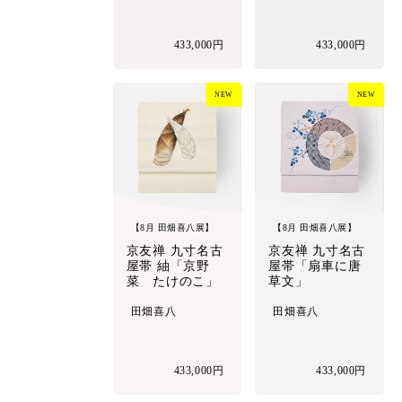
433,000円
433,000円
NEW
NEW
【8月 田畑喜八展】
【8月 田畑喜八展】
京友禅 九寸名古
京友禅 九寸名古
屋帯 紬「京野
屋帯「扇車に唐
菜 たけのこ」
草文」
田畑喜八
田畑喜八
433,000円
433,000円