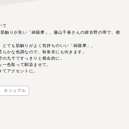
いて
い】肌触りが良い「綿薩摩」、藤山千春さんの緯吉野の帯で、都
、とても肌触りがよく気持ちのいい「綿薩摩」。
柔らかな色調なので、秋単衣にも向きます。
野の九寸ですっきりと都会的に。
ら一色取って馴染ませて。
きてアクセントに。
カジュアル