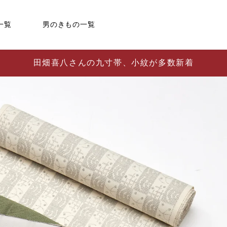
一覧
男のきもの一覧
田畑喜八さんの九寸帯、小紋が多数新着