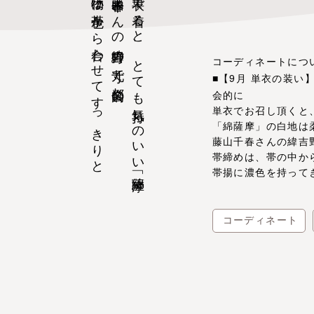
小物は帯色から合わせてすっきりと
藤山千春さんの緯吉野の九寸で都会的に
単衣で着ると、とても気持ちのいい「綿薩摩」
コーディネートにつ
■【9月 単衣の装
会的に
単衣でお召し頂くと
「綿薩摩」の白地は
藤山千春さんの緯吉
帯締めは、帯の中か
帯揚に濃色を持って
コーディネート