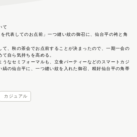
いて
派を代表してのお点前」一つ縫い紋の御召に、仙台平の袴と角
して、秋の茶会でお点前することが決まったので、一期一会の
めて自ら気持ちを高める。
ようなセミフォーマルも、立食パーティーなどのスマートカジ
い縞の仙台平に、一つ縫い紋を入れた御召、精好仙台平の角帯
カジュアル