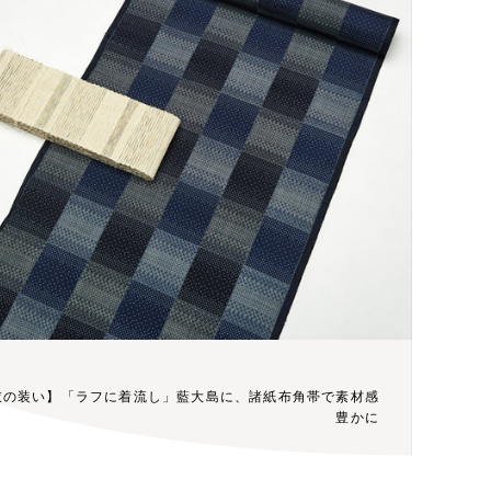
衣の装い】「ラフに着流し」藍大島に、諸紙布角帯で素材感
豊かに