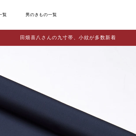
一覧
男のきもの一覧
田畑喜八さんの九寸帯、小紋が多数新着