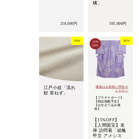
橘」
218,000円
395,000円
NEW
NEW
15%
OFF
価格はお気軽に問合せ
江戸小紋「流れ
ください
鮫 茶ねず」
【プラチナボーイ】
【雑誌掲載予定】
【お仕立て込み価
格】
【15%OFF】
【人間国宝】友
禅 訪問着「組亀
甲文 アメシス