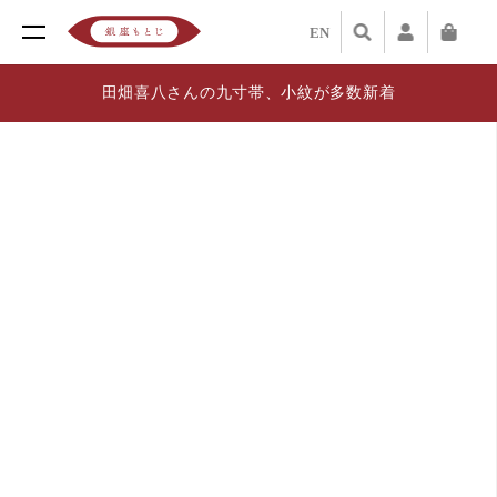
EN
田畑喜八さんの九寸帯、小紋が多数新着