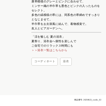
唐草模様のグレーとピンクに合わせて、
ミンサー織の半巾帯も墨色とピンクの入ったものを
セレクト。
多色の縞模様の帯には、同系色の帯締めですっきり
となじませて。
半巾帯をお太鼓風に結んで、着物感覚で。
友人とビアガーデンへ。
「涼を愉しむ 夏の浴衣」
夏祭り、浴衣会へ個性を楽しんで
ご自宅でのリラックス時間にも
＞＞浴衣一覧はこちらから
コーディネート
浴衣
商品番号: 20250623_cordw_02