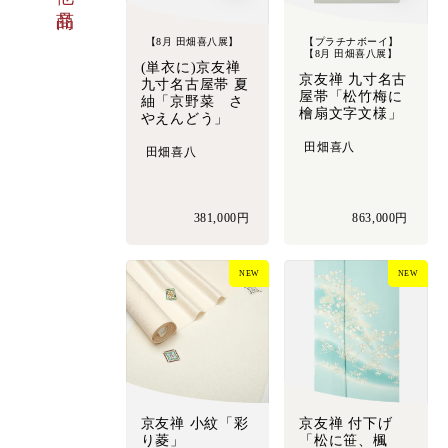
【8月 田畑喜八展】
【プラチナボーイ】
【8月 田畑喜八展】
(単衣に)京友禅
京友禅 九寸名古
九寸名古屋帯 夏
屋帯「松竹梅に
紬「京野菜 さ
檜扇文字文様」
やえんどう」
田畑喜八
田畑喜八
381,000円
863,000円
NEW
NEW
京友禅 小紋「彩
京友禅 付下げ
り菱」
「松に笹、楓