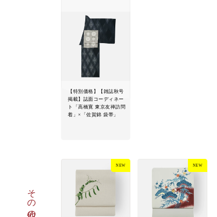
【特別価格】【雑誌秋号
掲載】誌面コーディネー
ト「高橋寛 東京友禅訪問
着」×「佐賀錦 袋帯」
NEW
NEW
その他の商品