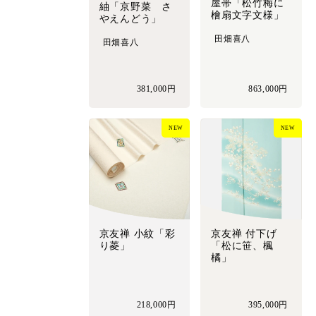
屋帯「松竹梅に
紬「京野菜 さ
檜扇文字文様」
やえんどう」
田畑喜八
田畑喜八
381,000円
863,000円
NEW
NEW
京友禅 小紋「彩
京友禅 付下げ
り菱」
「松に笹、楓
橘」
218,000円
395,000円