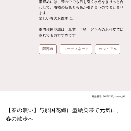
帯締めには、帯の中でも目を引く水色をきりっと合
わせて。着物の藍色とも色が引き合うのでまとまり
ます。
楽しい春のお散歩に。
※与那国花織は「単衣」「袷」どちらのお仕立てに
されてもおすすめです
阿部遼
コーディネート
カジュアル
商品番号: 20250217_cordw_01
【春の装い】与那国花織に型絵染帯で元気に、
春の散歩へ