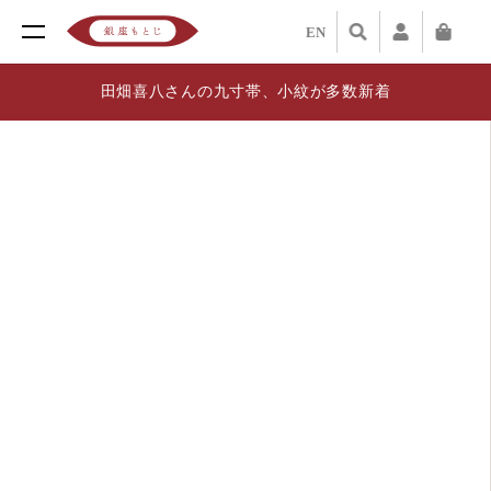
EN
田畑喜八さんの九寸帯、小紋が多数新着