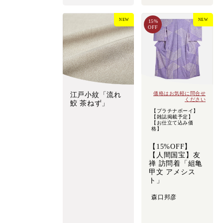
NEW
NEW
15%
OFF
価格はお気軽に問合せ
江戸小紋「流れ
ください
鮫 茶ねず」
【プラチナボーイ】
【雑誌掲載予定】
【お仕立て込み価
格】
【15%OFF】
【人間国宝】友
禅 訪問着「組亀
甲文 アメシス
ト」
森口邦彦