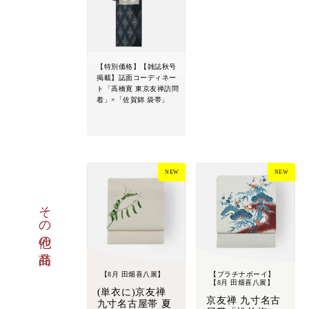
【特別価格】【雑誌秋号
掲載】誌面コーディネー
ト「高橋寛 東京友禅訪問
着」×「佐賀錦 袋帯」
NEW
NEW
その他の商品
【8月 田畑喜八展】
【プラチナボーイ】
【8月 田畑喜八展】
(単衣に)京友禅
京友禅 九寸名古
九寸名古屋帯 夏