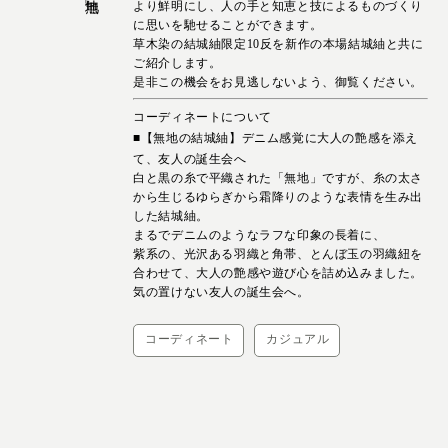
より鮮明にし、人の手と知恵と技によるものづくり
に思いを馳せることができます。
草木染の結城紬限定10反を新作の本場結城紬と共に
ご紹介します。
是非この機会をお見逃しないよう、御覧ください。
コーディネートについて
■【無地の結城紬】デニム感覚に大人の艶感を添え
て、友人の誕生会へ
白と黒の糸で平織された「無地」ですが、糸の太さ
から生じるゆらぎから霜降りのような表情を生み出
した結城紬。
まるでデニムのようなラフな印象の長着に、
紫系の、光沢ある羽織と角帯、とんぼ玉の羽織紐を
合わせて、大人の艶感や遊び心を詰め込みました。
気の置けない友人の誕生会へ。
コーディネート
カジュアル