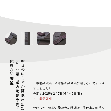
気の置けない友人の誕生会へ
デニム感覚に、紫系で大人の艶感と遊び心を込めて
糸の太さのゆらぎが霜降り表情を生み出した「無地」
「本場結城紬 草木染の結城紬に魅せられて」《終
了しました》
会期：2025年2月7日(金)～9日(日)
＞＞催事詳細
やわらかで奥深い染め色の階調は、手仕事の軌跡を