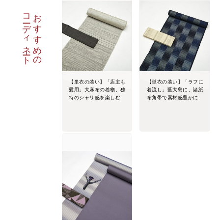
コーディネート
おすすめの
【単衣の装い】「店主も
【単衣の装い】「ラフに
愛用」大麻布の着物、独
着流し」藍大島に、諸紙
特のシャリ感を楽しむ
布角帯で素材感豊かに