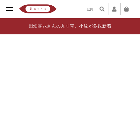
EN
田畑喜八さんの九寸帯、小紋が多数新着