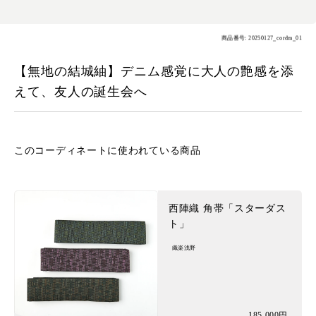
商品番号: 20250127_cordm_01
【無地の結城紬】デニム感覚に大人の艶感を添
えて、友人の誕生会へ
このコーディネートに
使われている商品
西陣織 角帯「スターダス
ト」
織楽浅野
185,000円