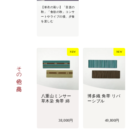
【単衣の装い】「音楽の
秋」「食欲の秋」コンサ
ートやライブの後、夕食
を楽しむ
NEW
NEW
その他の商品
八重山ミンサー
博多織 角帯 リバ
草木染 角帯 綿
ーシブル
38,000円
49,800円