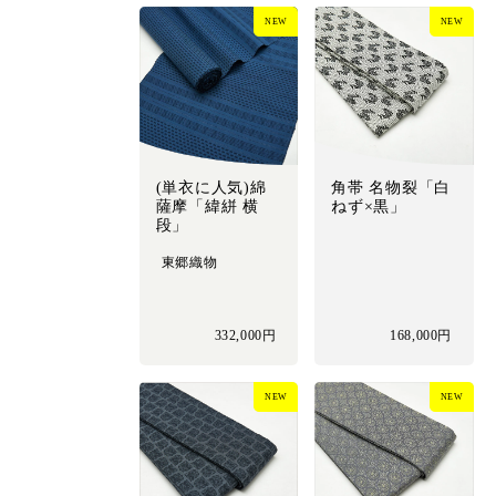
NEW
NEW
(単衣に人気)綿
角帯 名物裂「白
薩摩「緯絣 横
ねず×黒」
段」
東郷織物
332,000円
168,000円
NEW
NEW