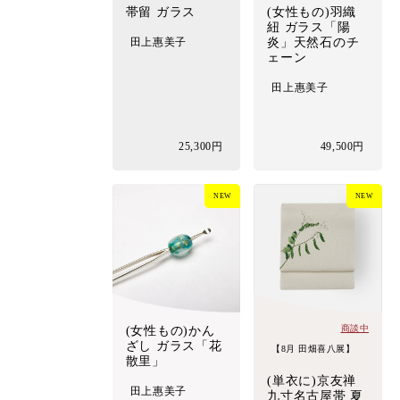
帯留 ガラス
(女性もの)羽織
紐 ガラス「陽
田上惠美子
炎」天然石のチ
ェーン
田上惠美子
25,300円
49,500円
NEW
NEW
商談中
(女性もの)かん
ざし ガラス「花
【8月 田畑喜八展】
散里」
(単衣に)京友禅
田上惠美子
九寸名古屋帯 夏