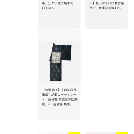
ル】江戸小紋に袋帯で、
ル】軽い付下げに名古屋
お茶会へ
帯で、食事会や観劇へ
【特別価格】【雑誌秋号
掲載】誌面コーディネー
ト「高橋寛 東京友禅訪問
着」×「佐賀錦 袋帯」