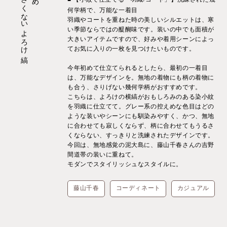
何学柄で、万能な一着目
羽織やコートを重ねた時の美しいシルエットは、寒
い季節ならではの醍醐味です。装いの中でも面積が
大きいアイテムですので、好みや着用シーンによっ
てお気に入りの一枚を見つけたいものです。
今年初めて仕立てられるとしたら、最初の一着目
は、万能なデザインを。無地の着物にも柄の着物に
も合う、さりげない幾何学柄がおすすめです。
こちらは、よろけの横縞がおもしろみのある染小紋
を羽織に仕立てて。グレー系の控えめな色目はどの
ような装いやシーンにも馴染みやすく、かつ、無地
に合わせても寂しくならず、柄に合わせてもうるさ
くならない、すっきりと洗練されたデザインです。
今回は、無地感覚の泥大島に、藤山千春さんの吉野
間道帯の装いに重ねて。
モダンでスタイリッシュなスタイルに。
藤山千春
コーディネート
カジュアル