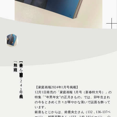
「無地お召羽織」
【鈴鹿央士さん着用】家庭画報2024年1月号掲載
【家庭画報2024年1月号掲載】
12月1日発売の「家庭画報 1月号（新春特大号）」の
特集「‟年男年女”の正月きもの」では、卯年生まれ
の今をときめく方々が華やかな装いで誌面を飾って
います。
銀座もとじからは、鈴鹿央士さん（132，136-137ペ