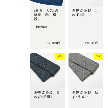
(単衣に人気)綿
角帯 名物裂「白
薩摩「緯絣 横
ねず×黒」
段」
東郷織物
332,000円
168,000円
NEW
NEW
角帯 名物裂「青
角帯 名物裂「ね
ねず×墨紺」
ず×生成り」