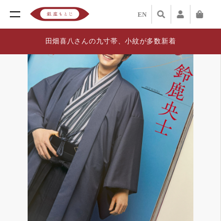
EN
田畑喜八さんの九寸帯、小紋が多数新着