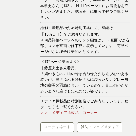
ージ）、村雨辰剛さん（133，140-141ページ）、山
本耕史さん（133，144-145ページ）にお着物をお召
しいただきました。誌面を手に取ってぜひご覧くだ
さい。
撮影・着用品のため特別価格にて、羽織は
【15%OFF】でご紹介いたします。
※商品詳細ページへのリンク画像は、PC画面では右
部、スマホ画面では下部に表示しています。商品ペ
ージがない場合は売約となります。
《137ページ誌面より》
【
鈴鹿央士
さん着用】
「縞のきものに紬の袴を合わせた少し遊び心のある
装いが、若さ溢れる鈴鹿さんにぴったり。グレー無
地の御召の羽織に合わせているので、目上のかたが
多いような席でも失礼のない姿です。」
メディア掲載品は特別価格でご案内しています。ぜ
ひこちらもご覧ください。
＞＞「メディア掲載品」コーナー
コーディネート
雑誌・ウェブメディア