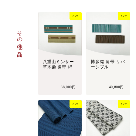
NEW
NEW
その他の商品
八重山ミンサー
博多織 角帯 リバ
草木染 角帯 綿
ーシブル
38,000円
49,800円
NEW
NEW