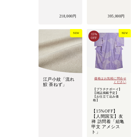
218,000円
395,000円
NEW
NEW
15%
OFF
価格はお気軽に問合せ
江戸小紋「流れ
ください
鮫 茶ねず」
【プラチナボーイ】
【雑誌掲載予定】
【お仕立て込み価
格】
【15%OFF】
【人間国宝】友
禅 訪問着「組亀
甲文 アメシス
ト」