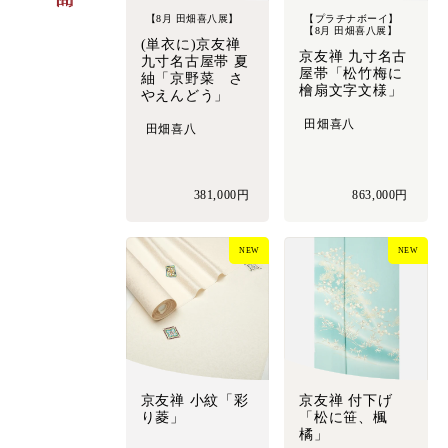
【8月 田畑喜八展】
【プラチナボーイ】
【8月 田畑喜八展】
(単衣に)京友禅
京友禅 九寸名古
九寸名古屋帯 夏
屋帯「松竹梅に
紬「京野菜 さ
檜扇文字文様」
やえんどう」
田畑喜八
田畑喜八
381,000円
863,000円
NEW
NEW
京友禅 小紋「彩
京友禅 付下げ
り菱」
「松に笹、楓
橘」