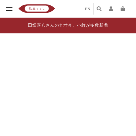
EN
田畑喜八さんの九寸帯、小紋が多数新着