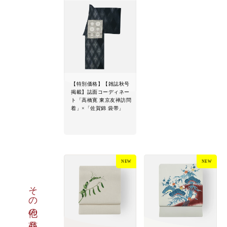
【特別価格】【雑誌秋号
掲載】誌面コーディネー
ト「高橋寛 東京友禅訪問
着」×「佐賀錦 袋帯」
NEW
NEW
その他の商品