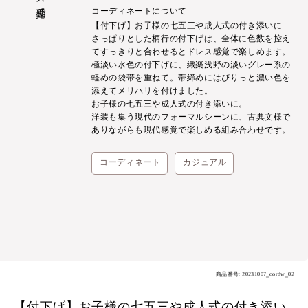
コーディネートについて
【付下げ】お子様の七五三や成人式の付き添いに
さっぱりとした柄行の付下げは、全体に色数を控え
てすっきりと合わせるとドレス感覚で楽しめます。
極淡い水色の付下げに、織楽浅野の淡いグレー系の
軽めの袋帯を重ねて。帯締めにはぴりっと濃い色を
添えてメリハリを付けました。
お子様の七五三や成人式の付き添いに。
洋装も集う現代のフォーマルシーンに、古典文様で
ありながらも現代感覚で楽しめる組み合わせです。
コーディネート
カジュアル
商品番号: 20231007_cordw_02
【付下げ】お子様の七五三や成人式の付き添い