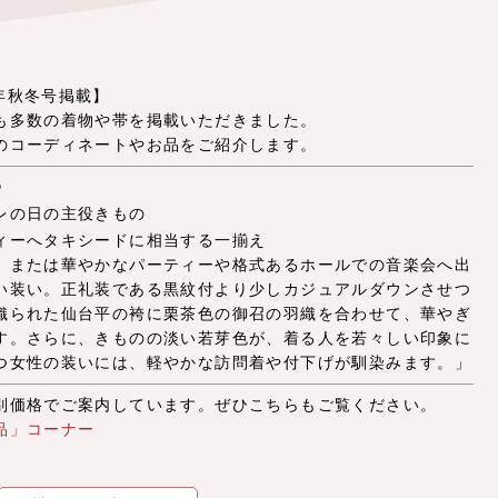
23年秋冬号掲載】
も多数の着物や帯を掲載いただきました。
のコーディネートやお品をご紹介します。
》
レの日の主役きもの
ィーへタキシードに相当する一揃え
、または華やかなパーティーや格式あるホールでの音楽会へ出
い装い。正礼装である黒紋付より少しカジュアルダウンさせつ
織られた仙台平の袴に栗茶色の御召の羽織を合わせて、華やぎ
す。さらに、きものの淡い若芽色が、着る人を若々しい印象に
つ女性の装いには、軽やかな訪問着や付下げが馴染みます。」
別価格でご案内しています。ぜひこちらもご覧ください。
品」コーナー