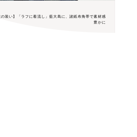
衣の装い】「ラフに着流し」藍大島に、諸紙布角帯で素材感
豊かに