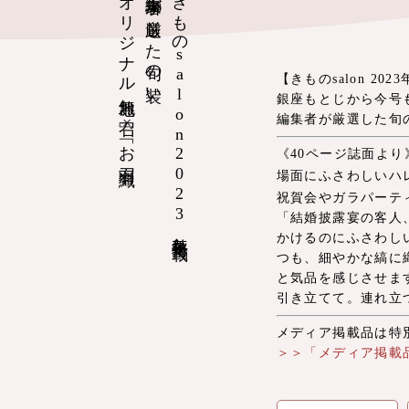
「オリジナル無地お召」×「お召羽織」
編集者が厳選した旬の装い
きものsalon2023年秋冬号掲載
【きものsalon 20
銀座もとじから今号
編集者が厳選した旬
《40ページ誌面より
場面にふさわしいハ
祝賀会やガラパーテ
「結婚披露宴の客人
かけるのにふさわし
つも、細やかな縞に
と気品を感じさせま
引き立てて。連れ立
メディア掲載品は特
＞＞「メディア掲載