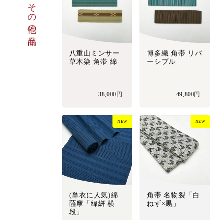
その他の商品
八重山ミンサー
博多織 角帯 リバ
草木染 角帯 綿
ーシブル
38,000円
49,800円
NEW
NEW
(単衣に人気)綿
角帯 名物裂「白
薩摩「緯絣 横
ねず×黒」
段」