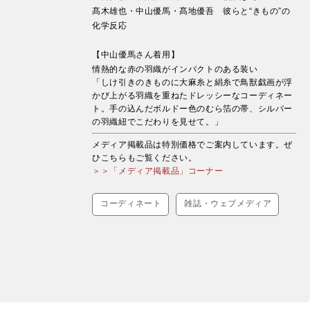
髙木雄也・中山優馬・髙地優吾 彼らと“きもの”の
化学反応
【中山優馬さん着用】
情熱的な赤の羽織がインパクトのある装い
「しけ引きのきものに大麻糸と絹糸で鳥獣戯画が浮
かび上がる羽織を重ねたドレッシーなコーディネー
ト。手の込んだボルドー色のむら箔の帯、シルバー
の羽織紐でこだわりを見せて。」
メディア掲載品は特別価格でご案内しています。ぜ
ひこちらもご覧ください。
＞＞「メディア掲載品」コーナー
コーディネート
雑誌・ウェブメディア