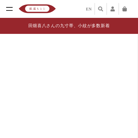
EN
田畑喜八さんの九寸帯、小紋が多数新着