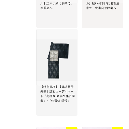
ル】江戸小紋に袋帯で、
ル】軽い付下げに名古屋
お茶会へ
帯で、食事会や観劇へ
【特別価格】【雑誌秋号
掲載】誌面コーディネー
ト「高橋寛 東京友禅訪問
着」×「佐賀錦 袋帯」