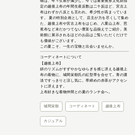
物は、年々生産が減少し、今では重要無形文化財指
定の越後上布の年間生産反数は二十反ほど、宮古上
布はわずか八反とも言われ、希少性が高まっていま
す。 夏の特別企画として、店主が力を尽くして集め
た、越後上布や宮古上布をはじめ、八重山上布、芭
蕉布など未だかつてない豊富な品揃えでご紹介。美
術館に展示されるほどのお品はご覧いただくだけで
も価値がございます。
この夏こそ、一生の宝物と出会いませんか。
コーディネートについて
【越後上布】
絣のリズムがすずやかなゆらぎを感じ冴える越後上
布の着物に、城間栄順氏の紅型帯を合せて。青の濃
淡ですっきりと涼し気に。帯締めの赤茶がアクセン
トに冴えます。
上布好きな着物仲間との夏のランチ会へ。
城間栄順
コーディネート
越後上布
カジュアル