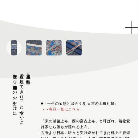
上布好きな着物仲間とのお出かけに
青で統一してきりっと涼やかに
越後上布×紅型帯
■「一生の宝物と出会う夏 日本の上布礼賛」
＞＞商品一覧はこちら
「東の越後上布、西の宮古上布」と呼ばれ、着物愛
好家なら誰もが憧れる上布。
古来より日本に脈々と受け継がれてきた極上の夏織