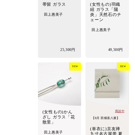
帯留 ガラス
(女性もの)羽織
紐 ガラス「陽
田上惠美子
炎」天然石のチ
ェーン
田上惠美子
25,300円
49,500円
NEW
NEW
商談中
(女性もの)かん
ざし ガラス「花
【8月 田畑喜八展】
散里」
(単衣に)京友禅
田上惠美子
九寸名古屋帯 夏