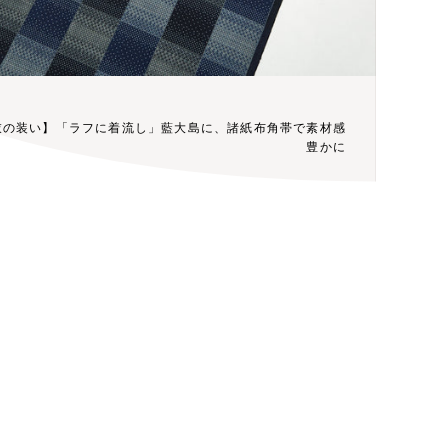
衣の装い】「ラフに着流し」藍大島に、諸紙布角帯で素材感
豊かに