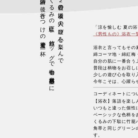
落語の後、行きつけの蕎麦屋で一杯
くるみの下駄に、竹籠バッグで小物も素材感豊かに
２着目の浴衣は大人の遊び心を楽しんで
「涼を愉しむ 夏の
《男性もの》浴衣一
浴衣と言ってもその
綿コーマ地・綿紅梅
自分の肌に一番合う
普段は柄物をお召し
少しの遊び心を取り
今年こそは、心躍ら
コーディネートにつ
【浴衣】落語を楽し
いつもと違った個性
ベーシックな色柄を
くるみの下駄に竹籠
角帯と同じグリーン
す。