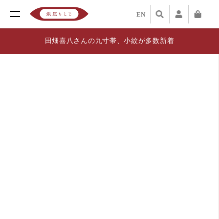
EN
田畑喜八さんの九寸帯、小紋が多数新着