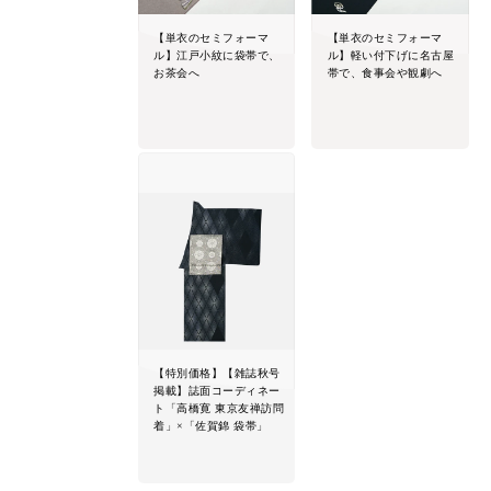
【単衣のセミフォーマ
【単衣のセミフォーマ
ル】江戸小紋に袋帯で、
ル】軽い付下げに名古屋
お茶会へ
帯で、食事会や観劇へ
【特別価格】【雑誌秋号
掲載】誌面コーディネー
ト「高橋寛 東京友禅訪問
着」×「佐賀錦 袋帯」