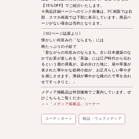
【15%OFF】でご紹介いたします。
※商品詳細ページへのリンク画像は、PC画面では右
部、スマホ画面では下部に表示しています。商品ペ
ージがない場合は売約となります。
《102ページ誌面より》
懐かしい街並みの「ならまち」には
柄たっぷりの小紋で
「昔ながらの街並みのならまち。古い日本建築のな
かでお茶が楽しめる「茶論」には江戸時代から伝わ
るという鹿の屏風が。染め分けた地に、扇や草葉が
表された華やかな総柄小紋が、お正月らしい華やぎ
を感じさせます。薄緑が爽やかな織の八寸帯を合わ
せてすっきりと。」
メディア掲載品は特別価格でご案内しています。ぜ
ひこちらもご覧ください。
＞＞「メディア掲載品」コーナー
コーディネート
雑誌・ウェブメディア