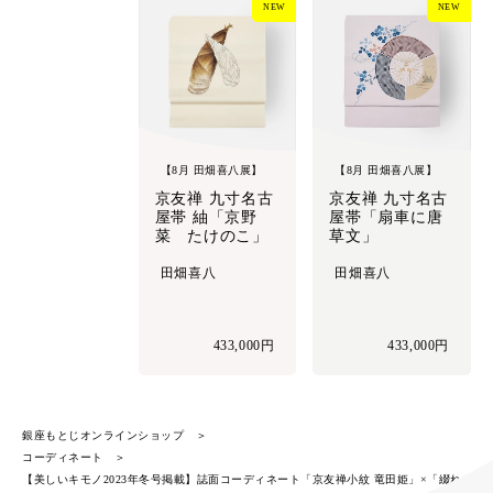
NEW
NEW
【8月 田畑喜八展】
【8月 田畑喜八展】
京友禅 九寸名古
京友禅 九寸名古
屋帯 紬「京野
屋帯「扇車に唐
菜 たけのこ」
草文」
田畑喜八
田畑喜八
433,000円
433,000円
銀座もとじオンラインショップ
コーディネート
【美しいキモノ2023年冬号掲載】誌面コーディネート「京友禅小紋 竜田姫」×「綴れ