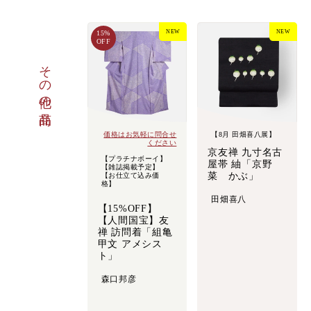
NEW
NEW
15%
OFF
その他の商品
価格はお気軽に問合せ
【8月 田畑喜八展】
ください
京友禅 九寸名古
【プラチナボーイ】
屋帯 紬「京野
【雑誌掲載予定】
菜 かぶ」
【お仕立て込み価
格】
田畑喜八
【15%OFF】
【人間国宝】友
禅 訪問着「組亀
甲文 アメシス
ト」
森口邦彦