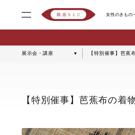
女性のきもの
【特別催事】芭蕉
【特別催事】芭蕉布の着