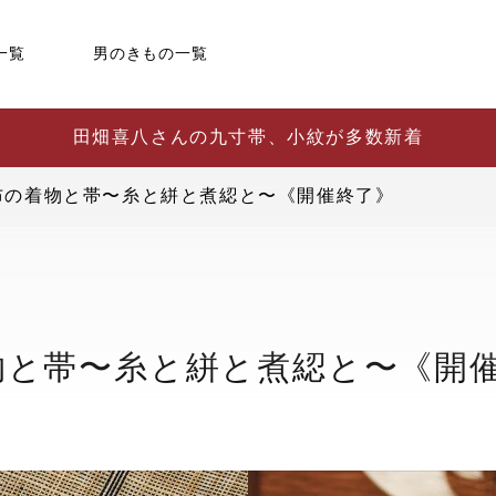
一覧
男のきもの一覧
田畑喜八さんの九寸帯、小紋が多数新着
布の着物と帯〜糸と絣と煮綛と〜《開催終了》
物と帯〜糸と絣と煮綛と〜《開