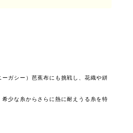
ニーガシー）芭蕉布にも挑戦し、花織や絣
、希少な糸からさらに熱に耐えうる糸を特