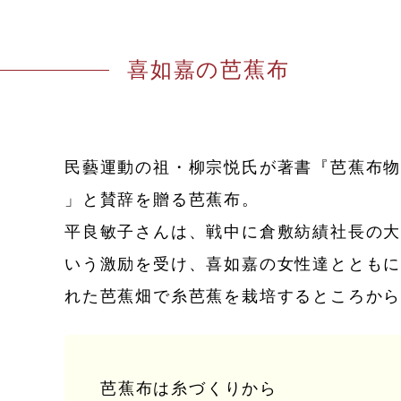
喜如嘉の芭蕉布
民藝運動の祖・柳宗悦氏が著書『芭蕉布物
」と賛辞を贈る芭蕉布。
平良敏子さんは、戦中に倉敷紡績社長の
いう激励を受け、喜如嘉の女性達ととも
れた芭蕉畑で糸芭蕉を栽培するところか
芭蕉布は糸づくりから