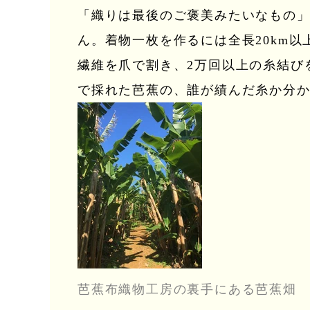
「織りは最後のご褒美みたいなもの
ん。着物一枚を作るには全長20km以
繊維を爪で割き、2万回以上の糸結び
で採れた芭蕉の、誰が績んだ糸か分
芭蕉布織物工房の裏手にある芭蕉畑