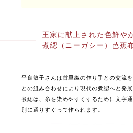
王家に献上された色鮮や
煮綛（ニーガシー）芭蕉
平良敏子さんは首里織の作り手との交流
との組み合わせにより現代の煮綛へと発
煮綛は、糸を染めやすくするために文字
別に選りすぐって作られます。