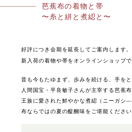
芭蕉布の着物と帯
〜糸と絣と煮綛と〜
好評につき会期を延長してご案内します
新入荷の着物や帯をオンラインショップ
昔も今もたゆまず、歩みを続ける、手を
人間国宝・平良敏子さんが主宰する芭蕉
王族に愛された鮮やかな煮綛（ニーガシ―
布ならではの夏の醍醐味をご堪能くださ