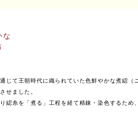
かな
布
を通じて王朝時代に織られていた色鮮やかな煮綛（
展させました。
通り綛糸を「煮る」工程を経て精錬・染色するため