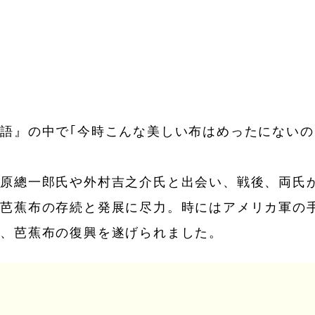
語』の中で｢今時こんな美しい布はめったにない
大原總一郎氏や外村吉之介氏と出会い、戦後、両氏
に芭蕉布の存続と発展に尽力。時にはアメリカ軍の
ら、芭蕉布の復興を遂げられました。