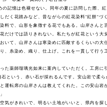
めの記憶は色褪せない。同年の夏に訪問した際、紅
しだく花踏みなど、昔ながらの紅花染料"紅餅"づ
染料で、山形を象徴する花でもある。山岸さんと
紅花だけでは語りきれない。私たちが紅花という大
において、山岸さんは寒染めに匹敵するくらいの大
作り、糸染め、織り、仕上げ。これを一貫して行う
った薬師瑠璃光如来に案内していただく。工房に
崩石という、赤い石が採れるんです。安山岩で柔ら
」と運転席の山岸さんは教えてくれた。この安山岩
す」
空気がきれいで、明るい土地がいいと、県内を探