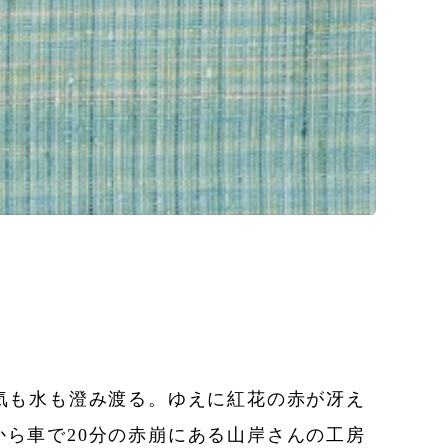
気も水も澄み渡る。ゆえに紅花の赤が冴え
ら車で20分の赤崩にある山岸さんの工房