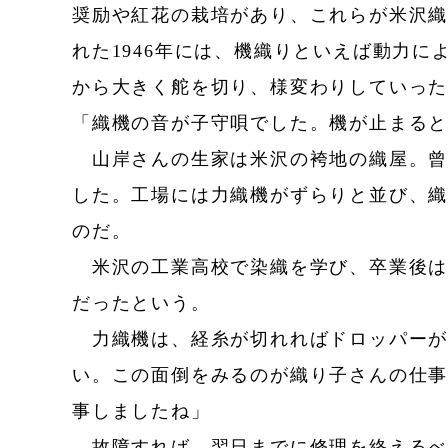
奨励や紅花の栽培があり、これらが米沢
れた1946年には、機織りといえば動力
から大きく舵を切り、様変わりしていっ
「織機の音が子守唄でした。機が止まる
山岸さんの生家は米沢の袴地の織屋。曾
した。工場には力織機がずらりと並び、
のだ。
米沢の工業高校で染織を学び、卒業後は
だったという。
力織機は、経糸が切れればドロッパーが
い。この面倒をみるのが織り子さんの仕事
事しましたね」
故障すれば、翌日までに修理を終えるべ