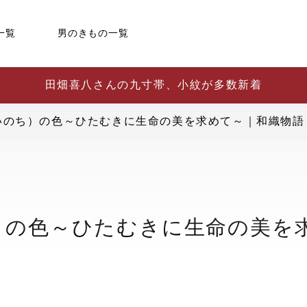
一覧
男のきもの一覧
田畑喜八さんの九寸帯、小紋が多数新着
（いのち）の色～ひたむきに生命の美を求めて～｜和織物語（
ち）の色～ひたむきに生命の美を求