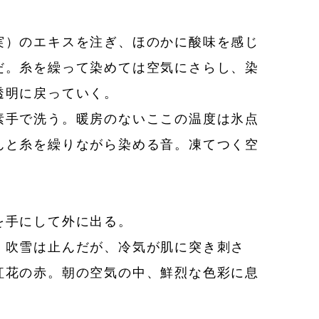
実）のエキスを注ぎ、ほのかに酸味を感じ
だ。糸を繰って染めては空気にさらし、染
透明に戻っていく。
素手で洗う。暖房のないここの温度は氷点
んと糸を繰りながら染める音。凍てつく空
を手にして外に出る。
。吹雪は止んだが、冷気が肌に突き刺さ
紅花の赤。朝の空気の中、鮮烈な色彩に息