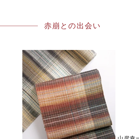
赤崩との出会い
山岸幸