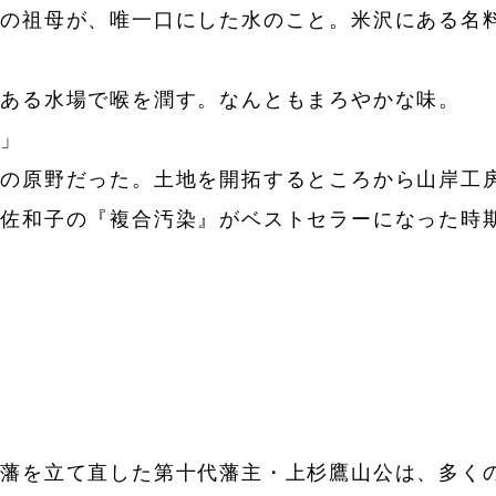
床の祖母が、唯一口にした水のこと。米沢にある名
ある水場で喉を潤す。なんともまろやかな味。
よ」
原野だった。土地を開拓するところから山岸工房の
吉佐和子の『複合汚染』がベストセラーになった時
藩を立て直した第十代藩主・上杉鷹山公は、多く