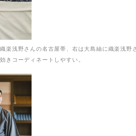
に織楽浅野さんの名古屋帯、右は大島紬に織楽浅野
が効きコーディネートしやすい。