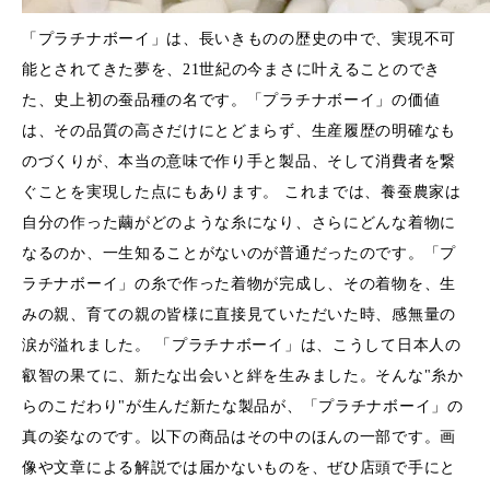
「プラチナボーイ」は、長いきものの歴史の中で、実現不可
能とされてきた夢を、21世紀の今まさに叶えることのでき
た、史上初の蚕品種の名です。「プラチナボーイ」の価値
は、その品質の高さだけにとどまらず、生産履歴の明確なも
のづくりが、本当の意味で作り手と製品、そして消費者を繋
ぐことを実現した点にもあります。 これまでは、養蚕農家は
自分の作った繭がどのような糸になり、さらにどんな着物に
なるのか、一生知ることがないのが普通だったのです。「プ
ラチナボーイ」の糸で作った着物が完成し、その着物を、生
みの親、育ての親の皆様に直接見ていただいた時、感無量の
涙が溢れました。 「プラチナボーイ」は、こうして日本人の
叡智の果てに、新たな出会いと絆を生みました。そんな"糸か
らのこだわり"が生んだ新たな製品が、「プラチナボーイ」の
真の姿なのです。以下の商品はその中のほんの一部です。画
像や文章による解説では届かないものを、ぜひ店頭で手にと