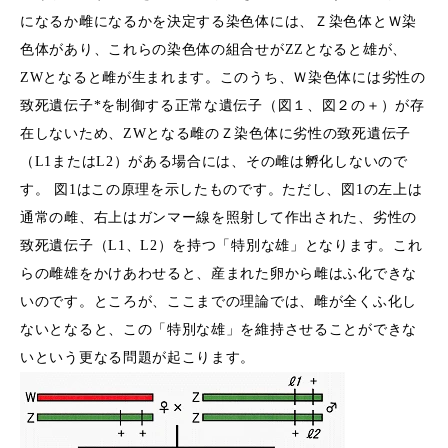
になるか雌になるかを決定する染色体には、Ｚ染色体とＷ染
色体があり、これらの染色体の組合せがZZとなると雄が、
ZWとなると雌が生まれます。このうち、Ｗ染色体には劣性の
致死遺伝子*を制御する正常な遺伝子（図１、図２の＋）が存
在しないため、ZWとなる雌のＺ染色体に劣性の致死遺伝子
（L1またはL2）がある場合には、その雌は孵化しないので
す。 図1はこの原理を示したものです。ただし、図1の左上は
通常の雌、右上はガンマー線を照射して作出された、劣性の
致死遺伝子（L1、L2）を持つ「特別な雄」となります。これ
らの雌雄をかけあわせると、産まれた卵から雌はふ化できな
いのです。ところが、ここまでの理論では、雌が全くふ化し
ないとなると、この「特別な雄」を維持させることができな
いという更なる問題が起こります。