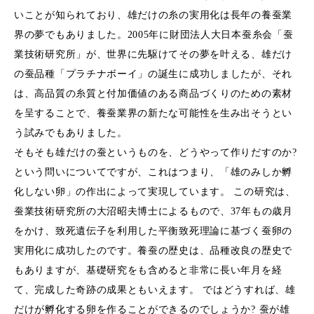
いことが知られており、雄だけの糸の実用化は長年の養蚕業
界の夢でもありました。2005年に財団法人大日本蚕糸会「蚕
業技術研究所」が、世界に先駆けてその夢を叶える、雄だけ
の蚕品種「プラチナボーイ」の誕生に成功しましたが、それ
は、高品質の糸質と付加価値のある商品づくりのための素材
を呈することで、養蚕業界の新たな可能性を生み出そうとい
う試みでもありました。
そもそも雄だけの蚕というものを、どうやって作りだすのか?
という問いについてですが、これはつまり、「雄のみしか孵
化しない卵」の作出によって実現しています。 この研究は、
蚕業技術研究所の大沼昭夫博士によるもので、37年もの歳月
をかけ、致死遺伝子を利用した平衡致死理論に基づく蚕卵の
実用化に成功したのです。養蚕の歴史は、品種改良の歴史で
もありますが、基礎研究をも含めると非常に長い年月を経
て、完成した奇跡の成果ともいえます。 ではどうすれば、雄
だけが孵化する卵を作ることができるのでしょうか? 蚕が雄