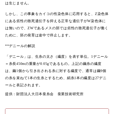
は生じません。
しかし、この事象をカイコの性染色体に応用すると、Z染色体
にある劣性の致死遺伝子を抑える正常な遺伝子がW染色体に
は無いので、ZWであるメスの胚では劣性の致死遺伝子が働く
ために、胚の発育は途中で停止します。
**デニールの解説
「デニール」は、生糸の太さ（繊度）を表す単位。1デニール
＝糸長450mの重量が0.05gであるもの。上記の繭糸の繊度
は、繭1個から引き出される糸に対する繊度で、通常は繭9個
の糸を束ねて1本の生糸とするため、絹糸1本の繊度は27デニ
ールと表記されます。
提供：財団法人大日本蚕糸会 蚕業技術研究所