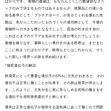
ばかりです。 着物の価値は、もちろんこうした数値的なスペ
ックのみで決まるものではありませんが、他製品との違いを
知る基準として「プラチナボーイ」が見せてくれる優れた性
能は、糸からこだわったものづくりの成功例として、今後の
着物作りの大きな標となるでしょう。昆虫の吐き出す糸が、
これほどまでのドラマを生み出すと誰が考えたでしょうか。
着物を織りなす、素晴らしい奥行きのある世界は、まだまだ
ここに始まったばかりです。銀座もとじはこれからも、そう
した新しい世界への扉を求め続けます。
*致死遺伝子の解説
胚発育にとって重要な遺伝子のDNAに欠失がおきると、その
遺伝子は正常に働くことが出来ず、その胚は発育が停止しま
す。このように、欠失が生じ死に至らしめる劣性の働きをす
る遺伝子を劣性致死遺伝子と称します。
通常は正常な遺伝子が相対する染色体にあって働くので問題