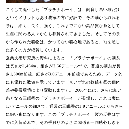
こうして誕生した「プラチナボーイ」は、飼育し易い雄だけ
というメリットもあり農家の方に好評で、その繭から取れる
糸は、細く、長く、強く、これまでにない高品質な糸として
生産に関わる人々からも称賛されてきました。そしてその糸
から作られた着物は、かつてない着心地であると、袖を通し
た多くの方が絶賛しています。
蚕業技術研究所の資料によると、「プラチナボーイ」の繭糸
は長さが1,464m、細さが2.66デニール**で、普通の繭糸が長
さ1,300m前後、細さが3.0デニール前後であるため、データ的
にも優れた数値を示しています（※いずれの数値も蚕の個体
差や養蚕環境により変動します）。 2008年には、さらに細い
糸となる三眠蚕の「プラチナボーイ」が登場し、これは実に
1.7デニールの細さで、通常の三眠蚕の1.9デニールよりもさら
に細い糸になります。この「プラチナボーイ」製の反物はす
でに入荷済みで、その手触りのよさに関係者一同感心しきる