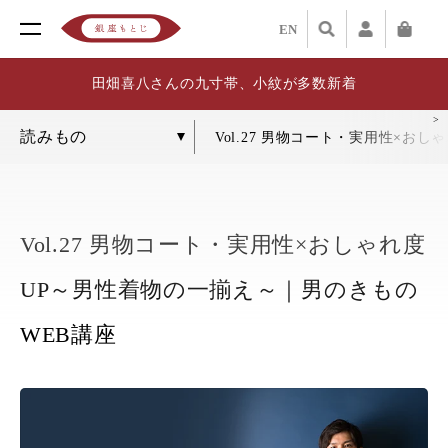
EN
田畑喜八さんの九寸帯、小紋が多数新着
Vol.27 男物コート・実用性×お
Vol.27 男物コート・実用性×おしゃれ度
UP～男性着物の一揃え～｜男のきもの
WEB講座