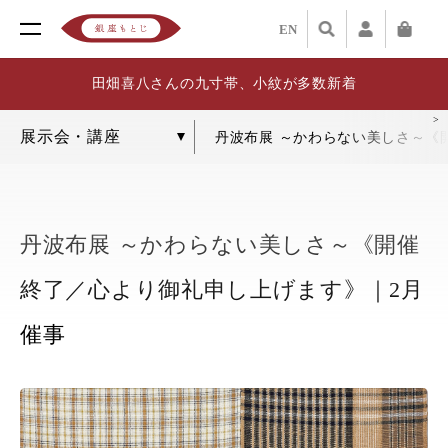
EN
田畑喜八さんの九寸帯、小紋が多数新着
丹波布展 ～かわらない美しさ～《
丹波布展 ～かわらない美しさ～《開催
終了／心より御礼申し上げます》｜2月
催事