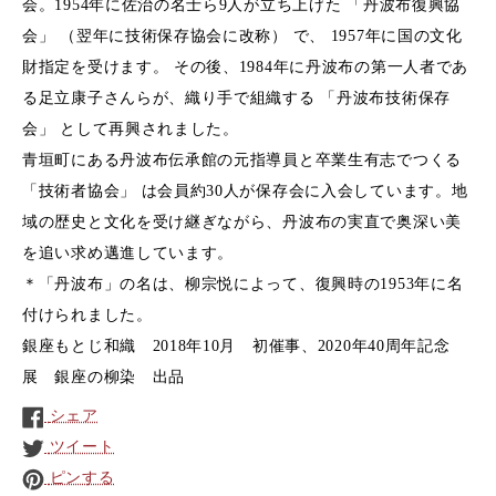
会。1954年に佐治の名士ら9人が立ち上げた 「丹波布復興協
会」 （翌年に技術保存協会に改称） で、 1957年に国の文化
財指定を受けます。 その後、1984年に丹波布の第一人者であ
る足立康子さんらが、織り手で組織する 「丹波布技術保存
会」 として再興されました。
青垣町にある丹波布伝承館の元指導員と卒業生有志でつくる
「技術者協会」 は会員約30人が保存会に入会しています。地
域の歴史と文化を受け継ぎながら、丹波布の実直で奥深い美
を追い求め邁進しています。
＊「丹波布」の名は、柳宗悦によって、復興時の1953年に名
付けられました。
銀座もとじ和織 2018年10月 初催事、2020年40周年記念
展 銀座の柳染 出品
シェア
ツイート
ピンする