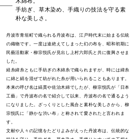
木綿布。
手紡ぎ、草木染め、手織りの技法を守る素
朴な美しさ。
丹波市青垣町で織られる丹波布は、江戸時代末に始まる伝統
の織物です。一度は途絶えてしまった幻の布を、昭和初期に
民藝活動家・柳宗悦氏が見出し上村六郎氏と共に復興させま
した。
経糸緯糸ともに手紡ぎの木綿糸で織られますが、時には緯糸
に綿と絹を混ぜて紡がれた糸が用いられることもあります。
本来の呼び名は縞貫や佐治木綿でしたが、柳宗悦氏が「日本
工藝」で丹波布の名で紹介して以来、丹波布の名で通るよう
になりました。ざっくりとした風合と素朴な美しさから、柳
宗悦氏に「静かな渋い布」と称されて愛されたと言われま
す。
文献や人々の記憶をたどりよみがえった丹波布は、伝統的な