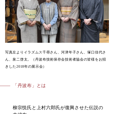
写真左よりイラズムス千尋さん、河津年子さん、塚口佳代さ
ん、泉二啓太。（丹波布技術保存会技術者協会の皆様をお招
きした2018年の展示会）
「丹波布」とは
柳宗悦氏と上村六郎氏が復興させた伝説の