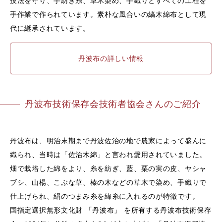
技法を守り、手紡ぎ糸、草木染め、手織りとすべての工程を
手作業で作られています。素朴な風合いの縞木綿布として現
代に継承されています。
丹波布の詳しい情報
丹波布技術保存会技術者協会さんのご紹介
丹波布は、明治末期まで丹波佐治の地で農家によって盛んに
織られ、当時は「佐治木綿」と言われ愛用されていました。
畑で栽培した綿をより、糸を紡ぎ、藍、栗の実の皮、ヤシャ
ブシ、山楊、こぶな草、榛の木などの草木で染め、手織りで
仕上げられ、絹のつまみ糸を緯糸に入れるのが特徴です。
国指定選択無形文化財 「丹波布」 を所有する丹波布技術保存