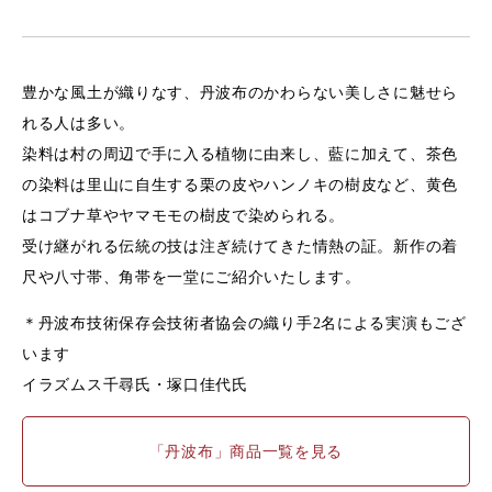
豊かな風土が織りなす、丹波布のかわらない美しさに魅せら
れる人は多い。
染料は村の周辺で手に入る植物に由来し、藍に加えて、茶色
の染料は里山に自生する栗の皮やハンノキの樹皮など、黄色
はコブナ草やヤマモモの樹皮で染められる。
受け継がれる伝統の技は注ぎ続けてきた情熱の証。新作の着
尺や八寸帯、角帯を一堂にご紹介いたします。
＊丹波布技術保存会技術者協会の織り手2名による実演もござ
います
イラズムス千尋氏・塚口佳代氏
「丹波布」商品一覧を見る