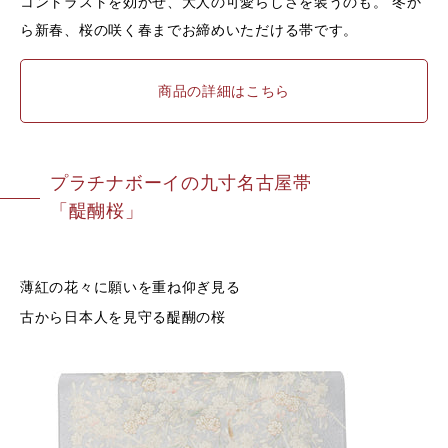
コントラストを効かせ、大人の可愛らしさを装うのも。 冬か
ら新春、桜の咲く春までお締めいただける帯です。
商品の詳細はこちら
プラチナボーイの九寸名古屋帯
「
醍醐桜
」
薄紅の花々に願いを重ね仰ぎ見る
古から日本人を見守る醍醐の桜