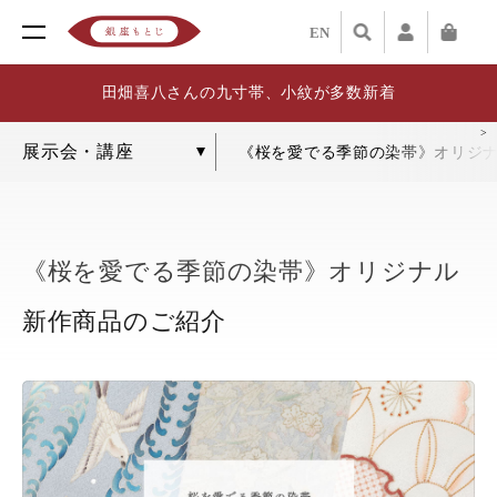
EN
田畑喜八さんの九寸帯、小紋が多数新着
《桜を愛でる季節の染帯》オリジ
《桜を愛でる季節の染帯》オリジナル
新作商品のご紹介