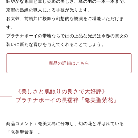
細やかな糸目と暈し染めの美しさ、鳥の羽の一本一本まで、
京都の熟練の職人による手技が光ります。
お太鼓、前柄共に桜舞う幻想的な競演をご堪能いただけま
す。
プラチナボーイの帯地ならではの上品な光沢は今春の貴女の
装いに新たな喜びを与えてくれることでしょう。
商品の詳細はこちら
《美しさと肌触りの良さで大好評》
プラチナボーイの長襦袢「奄美聖紫花」
商品コメント：
奄美大島に分布し、幻の花と呼ばれている
「奄美聖紫花」。