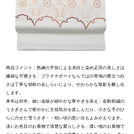
商品コメント：
熟練の手技による糸目と染め疋田の美しさは
繊細な可憐さを、プラチナボーイならではの帯地の際立つ白
さは丁寧な胡粉のあしらいにより、やわらかな陰影を醸し出
します。
来年は卯年、細い金線が細やかな華やぎを添え、金駒刺繍の
うさぎさんで密やかに主役気分を楽しんだり、小さな手のひ
らにのせた雪うさぎ・・幼い頃の思い出もよみがえります。
淡いお色目のお着物で清楚な愛らしさを、濃い地のお着物で