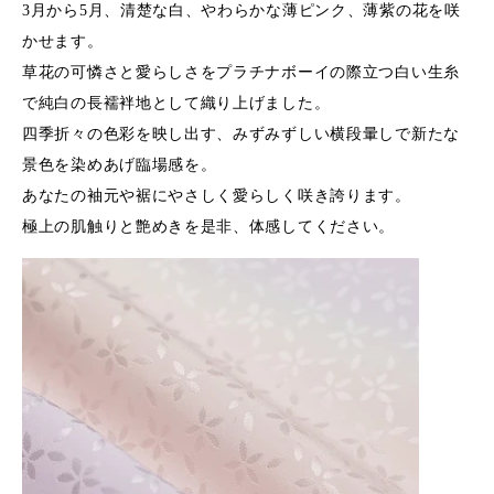
3月から5月、清楚な白、やわらかな薄ピンク、薄紫の花を咲
かせます。
草花の可憐さと愛らしさをプラチナボーイの際立つ白い生糸
で純白の長襦袢地として織り上げました。
四季折々の色彩を映し出す、みずみずしい横段暈しで新たな
景色を染めあげ臨場感を。
あなたの袖元や裾にやさしく愛らしく咲き誇ります。
極上の肌触りと艶めきを是非、体感してください。