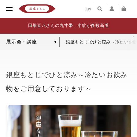
EN
田畑喜八さんの九寸帯、小紋が多数新着
銀座もとじでひと涼み～冷たいお
銀座もとじでひと涼み～冷たいお飲み
物をご用意しております～