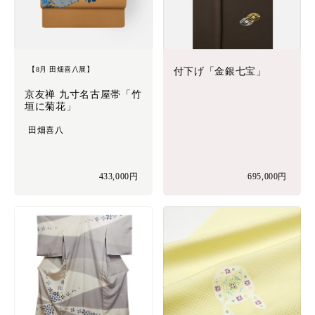
【8月 田畑喜八展】
付下げ「金銀七宝」
京友禅 九寸名古屋帯「竹
垣に菊花」
田畑喜八
433,000円
695,000円