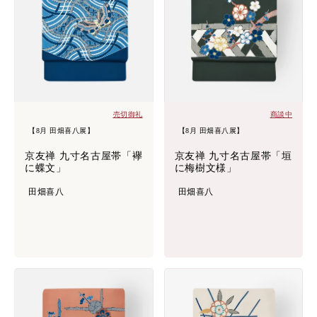
売切御礼
商談中
【8月 田畑喜八展】
【8月 田畑喜八展】
京友禅 九寸名古屋帯「襷
京友禅 九寸名古屋帯「垣
に蝶文」
に梅樹文様」
田畑喜八
田畑喜八