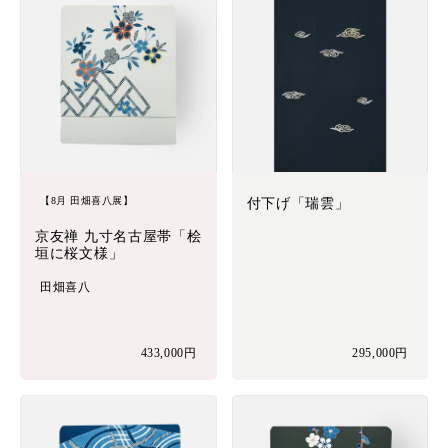
【8月 田畑喜八展】
付下げ「瑞雲」
京友禅 九寸名古屋帯「桧
垣に桜文様」
田畑喜八
433,000円
295,000円