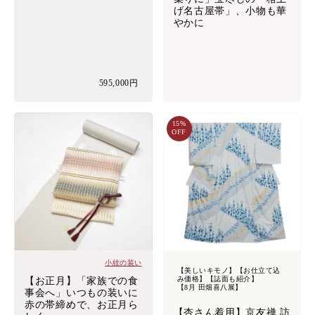
げ名古屋帯」、小物も華
やかに
595,000円
15%
OFF
小紋の装い
【美しいキモノ】【お仕立て込
み価格】【誌面も紹介】
【お正月】「家族での食
【8月 田畑喜八展】
事会へ」いつもの装いに
赤の帯締めで、お正月ら
【杏さん着用】京友禅 訪