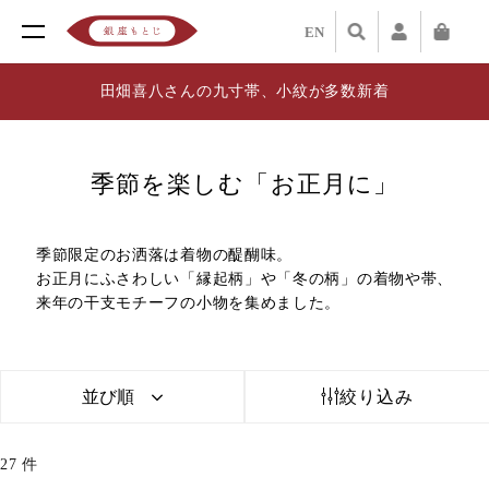
EN
田畑喜八さんの九寸帯、小紋が多数新着
季節を楽しむ「お正月に」
季節限定のお洒落は着物の醍醐味。
お正月にふさわしい「縁起柄」や「冬の柄」の着物や帯、
来年の干支モチーフの小物を集めました。
並び順
絞り込み
27
件