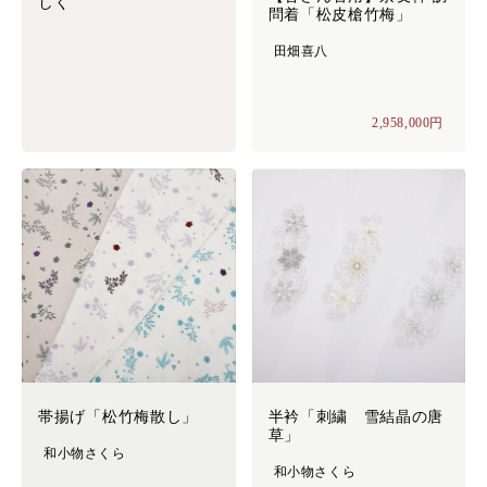
しく
問着「松皮槍竹梅」
田畑喜八
2,958,000円
帯揚げ「松竹梅散し」
半衿「刺繍 雪結晶の唐
草」
和小物さくら
和小物さくら