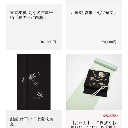
東京友禅 九寸名古屋帯
西陣織 袋帯「七宝華文」
紬「銀の月に白梅」
361,000円
368,000円
小紋の装い
刺繍 付下げ「七宝花束
【お正月】「ご挨拶やお
文」
集りに」宝尽しの「格上