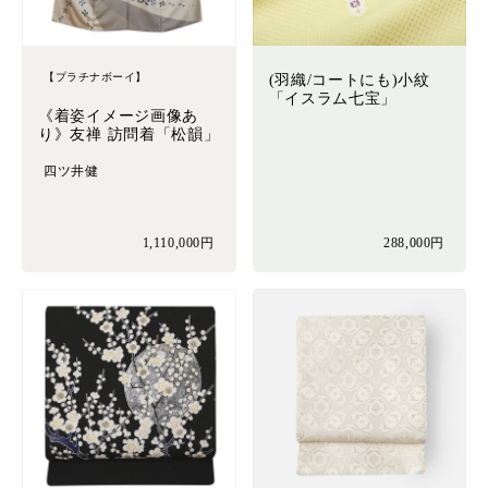
【プラチナボーイ】
(羽織/コートにも)小紋
「イスラム七宝」
《着姿イメージ画像あ
り》友禅 訪問着「松韻」
四ツ井健
1,110,000円
288,000円