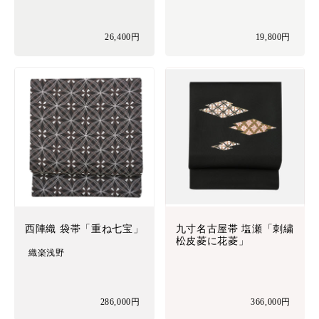
26,400円
19,800円
西陣織 袋帯「重ね七宝」
九寸名古屋帯 塩瀬「刺繍
松皮菱に花菱」
織楽浅野
286,000円
366,000円