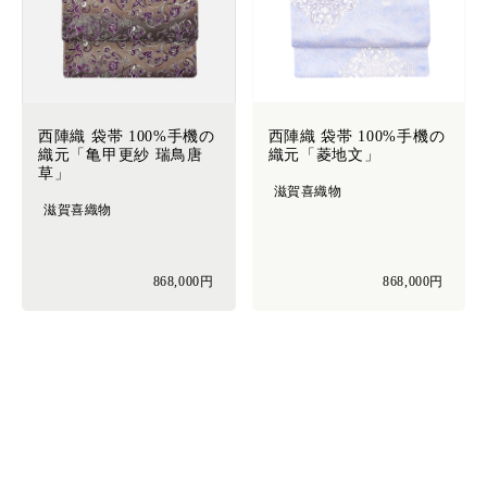
西陣織 袋帯 100%手機の
西陣織 袋帯 100%手機の
織元「亀甲更紗 瑞鳥唐
織元「菱地文」
草」
滋賀喜織物
滋賀喜織物
868,000円
868,000円