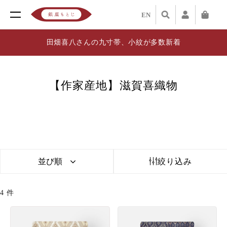
EN
田畑喜八さんの九寸帯、小紋が多数新着
【作家産地】滋賀喜織物
並び順
絞り込み
4
件