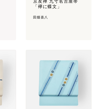
京友禅 九寸名古屋帯
「襷に蝶文」
田畑喜八