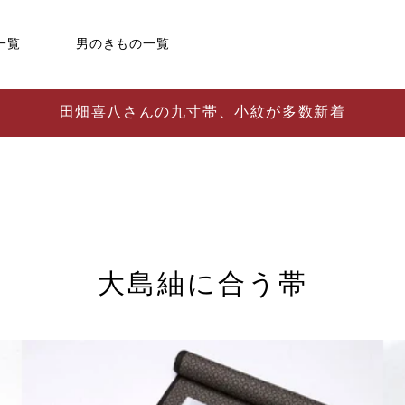
一覧
男のきもの一覧
田畑喜八さんの九寸帯、小紋が多数新着
大島紬に合う帯