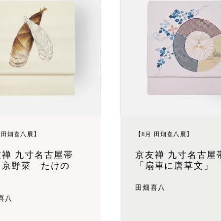
 田畑喜八展】
【8月 田畑喜八展】
友禅 九寸名古屋帯
京友禅 九寸名古屋
「京野菜 たけの
「扇車に唐草文」
」
田畑喜八
喜八