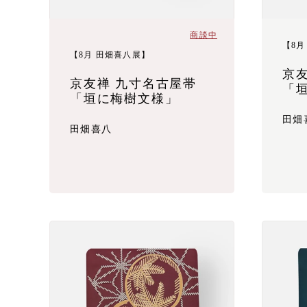
商談中
【8月
【8月 田畑喜八展】
京
京友禅 九寸名古屋帯
「
「垣に梅樹文様」
田畑
田畑喜八