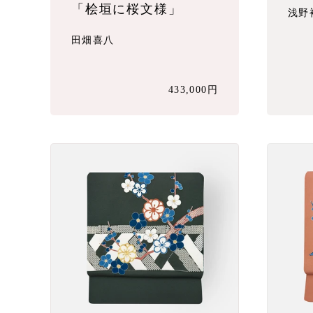
「桧垣に桜文様」
浅野
田畑喜八
433,000円