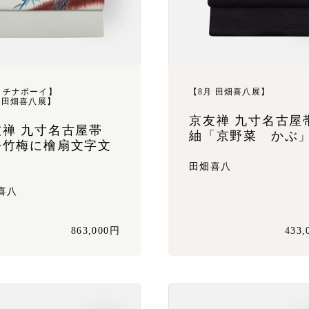
ラチナボーイ】
【8月 田畑喜八展】
 田畑喜八展】
京友禅 九寸名古屋
友禅 九寸名古屋帯
紬「京野菜 かぶ
松竹梅に檜扇文字文
」
田畑喜八
喜八
863,000円
433