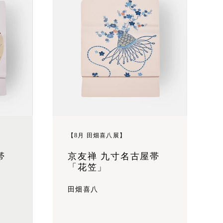
【8月 田畑喜八展】
帯
京友禅 九寸名古屋帯
「花笠」
田畑喜八