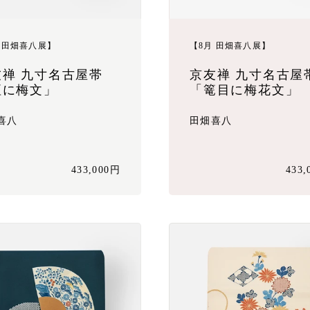
 田畑喜八展】
【8月 田畑喜八展】
友禅 九寸名古屋帯
京友禅 九寸名古屋
垣に梅文」
「篭目に梅花文」
喜八
田畑喜八
433,000円
433