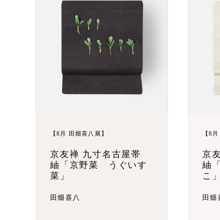
【8月 田畑喜八展】
【8月
京友禅 九寸名古屋帯
京
紬「京野菜 うぐいす
紬
菜」
こ
田畑喜八
田畑