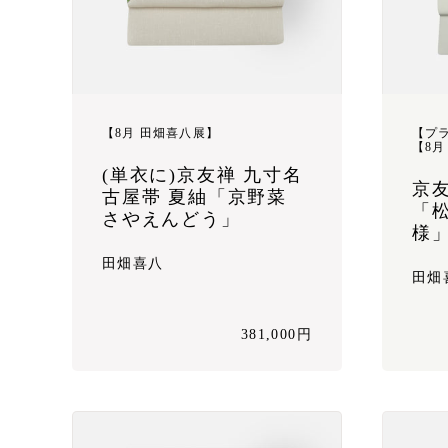
【8月 田畑喜八展】
【プ
【8月
(単衣に)京友禅 九寸名
京
古屋帯 夏紬「京野菜
「
さやえんどう」
様
田畑喜八
田畑
381,000円