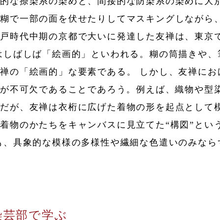
接的な捺染系の染めと、間接的な防染系の染めに大
、糊で一部の面を伏せたりしてマスキングしながら
江戸時代中期の京都で大いに発達した友禅は、東京
はしばしば「絵画的」といわれる。糊の筒描きや、
禅の「絵画的」な要素である。 しかし、友禅にお
念が不可欠であることであろう。例えば、織物や型染
能だが、友禅は衣桁に広げた着物の形を起点として
着物のかたちをキャンバスに見立てた“構図”とい
も、具象的な模様の多様性や繊細な色遣いのみなら
染芸部で学ぶ