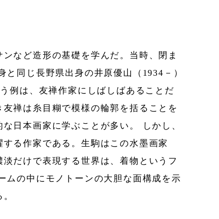
サンなど造形の基礎を学んだ。当時、閉ま
と同じ長野県出身の井原優山（1934－）
いう例は、友禅作家にしばしばあることだ
き友禅は糸目糊で模様の輪郭を括ることを
な日本画家に学ぶことが多い。 しかし、
躍する作家である。生駒はこの水墨画家
濃淡だけで表現する世界は、着物というフ
ームの中にモノトーンの大胆な面構成を示
る。