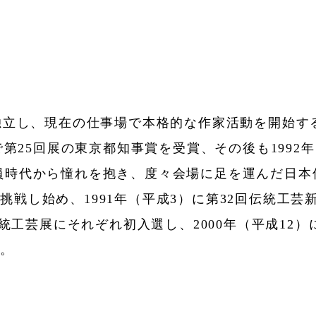
て独立し、現在の仕事場で本格的な作家活動を開始す
》で第25回展の東京都知事賞を受賞、その後も199
員時代から憧れを抱き、度々会場に足を運んだ日本
戦し始め、1991年（平成3）に第32回伝統工芸新
本伝統工芸展にそれぞれ初入選し、2000年（平成1
た。