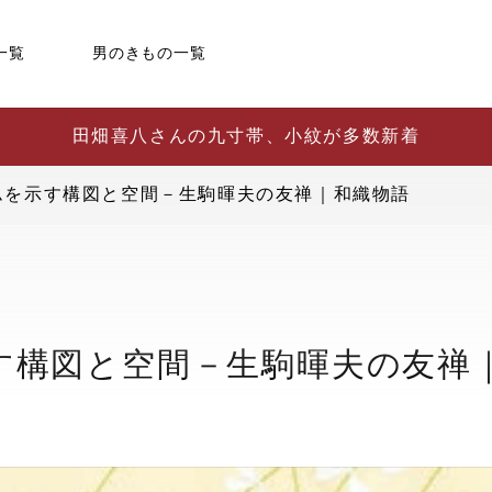
一覧
男のきもの一覧
田畑喜八さんの九寸帯、小紋が多数新着
ムを示す構図と空間－生駒暉夫の友禅｜和織物語
す構図と空間－生駒暉夫の友禅