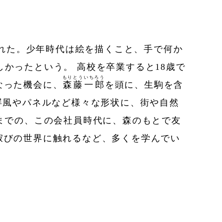
まれた。少年時代は絵を描くこと、手で何か
かったという。 高校を卒業すると18歳で
もり
とう
いち
ろう
なった機会に、
森
藤
一
郎
を頭に、生駒を含
屏風やパネルなど様々な形状に、街や自然
までの、この会社員時代に、森のもとで友
寂びの世界に触れるなど、多くを学んでい