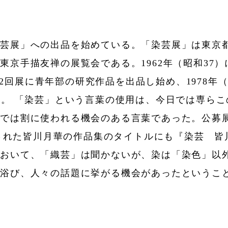
染芸展」への出品を始めている。「染芸展」は東京
東京手描友禅の展覧会である。1962年（昭和37
第12回展に青年部の研究作品を出品し始め、1978年
た。 「染芸」という言葉の使用は、今日では専ら
界では割に使われる機会のある言葉であった。公募
出版された皆川月華の作品集のタイトルにも『染芸 
において、「織芸」は聞かないが、染は「染色」以
を浴び、人々の話題に挙がる機会があったというこ