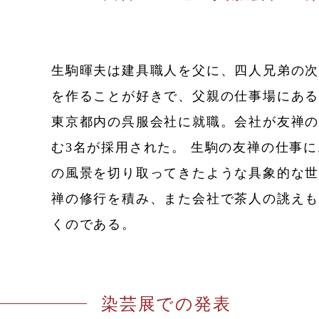
生駒暉夫は建具職人を父に、四人兄弟の次
を作ることが好きで、父親の仕事場にあ
東京都内の呉服会社に就職。会社が友禅
む3名が採用された。 生駒の友禅の仕事
の風景を切り取ってきたような具象的な世
禅の修行を積み、また会社で茶人の誂え
くのである。
染芸展での発表