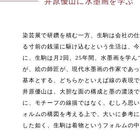
井原優山に水墨画を学ぶ
染芸展で研鑽を積む一方、生駒は会社の
る寸前の銭湯に駆け込むという生活は、今
に、生駒は月2回、25年間、水墨画を学
が、絵の師匠が、現代水墨画の作家であ
基本とする、どちらかといえば線の表現で
井原優山は、大胆な面の構成と墨の濃淡
に、モチーフの線描ではなく、むしろ思
ォルムの構図を考える上で、大いに参考に
した如く、生駒は着物というフォルムの