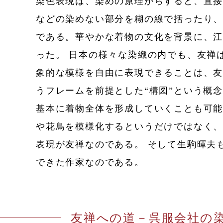
染色表現は、染めの原理からすると、直
などの染めない部分を糊の線で括ったり
である。華やかな着物の文化を背景に、
った。 日本の様々な染織の内でも、友禅
象的な模様を自由に表現できることは、友
うフレームを前提とした“構図”という概
基本に着物全体を形成していくことも可
や花鳥を模様化するというだけではなく、
表現が友禅なのである。 そして生駒暉夫
できた作家なのである。
友禅への道－呉服会社の