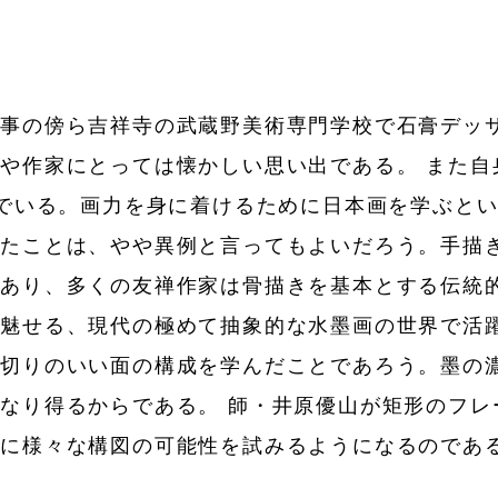
仕事の傍ら吉祥寺の武蔵野美術専門学校で石膏デッ
や作家にとっては懐かしい思い出である。 また自身
んでいる。画力を身に着けるために日本画を学ぶと
ったことは、やや異例と言ってもよいだろう。手描
あり、多くの友禅作家は骨描きを基本とする伝統的
で魅せる、現代の極めて抽象的な水墨画の世界で活
い切りのいい面の構成を学んだことであろう。墨の
なり得るからである。 師・井原優山が矩形のフレ
中に様々な構図の可能性を試みるようになるのであ