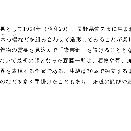
男として1954年（昭和29）、長野県佐久市に生
こ
ぱ
る
木
っ
端
などを組み合わせて造形してみることが楽し
の着物の需要を見込んで「染芸部」を設けることと
において最初の師となった森藤一郎は、着物や帯、
界を表現する作家である。生駒は30歳で独立する
ものなどを多く手掛けたこともあり、茶道の詫びや