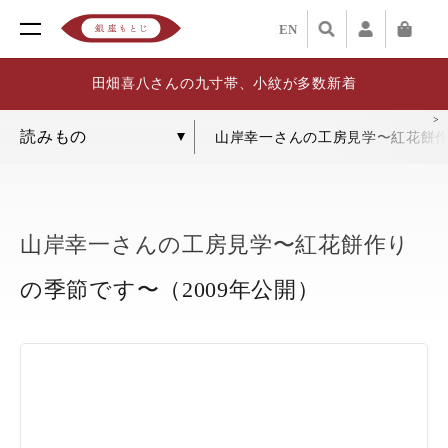
EN
田畑喜八さんの九寸帯、小紋が多数新着
山岸幸一さんの工房見学〜紅花餅作
山岸幸一さんの工房見学〜紅花餅作り
の季節です〜（2009年公開）