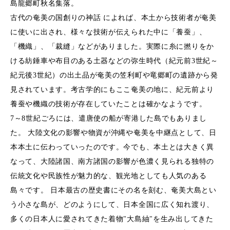
島龍郷町秋名集落。
古代の奄美の国創りの神話 によれば、本土から技術者が奄美
に使いに出され、様々な技術が伝えられた中に「養蚕」、
「機織」、「裁縫」などがありました。実際に糸に撚りをか
ける紡錘車や布目のある土器などの弥生時代（紀元前3世紀～
紀元後3世紀）の出土品が奄美の笠利町や竜郷町の遺跡から発
見されています。考古学的にもここ奄美の地に、紀元前より
養蚕や機織の技術が存在していたことは確かなようです。
7～8世紀ごろには、遣唐使の船が寄港した島でもありまし
た。 大陸文化の影響や物資が沖縄や奄美を中継点として、日
本本土に伝わっていったのです。今でも、本土とは大きく異
なって、大陸諸国、南方諸国の影響が色濃く見られる独特の
伝統文化や民族性が魅力的な、観光地としても人気のある
島々です。 日本最古の歴史書にその名を刻む、奄美大島とい
う小さな島が、どのようにして、日本全国に広く知れ渡り、
多くの日本人に愛されてきた着物"大島紬"を生み出してきた