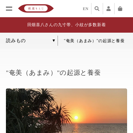
EN
田畑喜八さんの九寸帯、小紋が多数新着
"奄美（あまみ）"の起源と養蚕
"奄美（あまみ）"の起源と養蚕