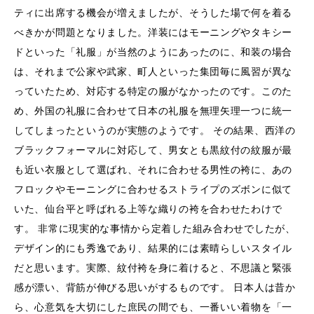
ティに出席する機会が増えましたが、そうした場で何を着る
べきかが問題となりました。洋装にはモーニングやタキシー
ドといった「礼服」が当然のようにあったのに、和装の場合
は、それまで公家や武家、町人といった集団毎に風習が異な
っていたため、対応する特定の服がなかったのです。このた
め、外国の礼服に合わせて日本の礼服を無理矢理一つに統一
してしまったというのが実態のようです。 その結果、西洋の
ブラックフォーマルに対応して、男女とも黒紋付の紋服が最
も近い衣服として選ばれ、それに合わせる男性の袴に、あの
フロックやモーニングに合わせるストライプのズボンに似て
いた、仙台平と呼ばれる上等な織りの袴を合わせたわけで
す。 非常に現実的な事情から定着した組み合わせでしたが、
デザイン的にも秀逸であり、結果的には素晴らしいスタイル
だと思います。実際、紋付袴を身に着けると、不思議と緊張
感が漂い、背筋が伸びる思いがするものです。 日本人は昔か
ら、心意気を大切にした庶民の間でも、一番いい着物を「一