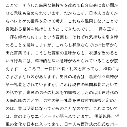
ことで、そうした厳粛な気持ちを改めて自分自身に言い聞か
せる意味も込められています。だからこそ、日本人は古くか
らハレとケの世界を分けて考え、これらを混同しないことで
良識ある精神を維持しようとしてきたのです。 「襟を正す」
「褌を締めなおす」という言葉も、それぞれ気持ちを引き締
めることを意味しますが、これらも和服ならではの仕草から
出た言葉です。こうした言葉の意味からも、衣服を改めると
いう行為には、精神的な深い意味が込められていることが窺
えます。 ところで、一口に正装・礼装と言っても、和装には
さまざまな服装があります。男性の場合は、黒紋付羽織袴が
第一礼装とされていますが、これは現在の民間和装において
の話です。庶民の男子の礼装を羽織袴としたのは江戸時代の
天保以降のことで、男性の第一礼装を黒紋付羽織袴と定めた
のは、実は明治になってからのことなのです。これについて
は、次のようなエピソードが語られています。 明治以降、洋
風の文化が日本に入って来て、日本人も西洋式の公式なパー