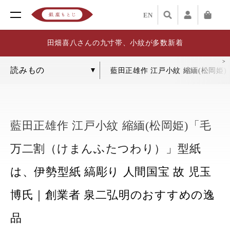
EN
田畑喜八さんの九寸帯、小紋が多数新着
藍田正雄作 江戸小紋 縮緬(松岡姫
藍田正雄作 江戸小紋 縮緬(松岡姫)「毛
万二割（けまんふたつわり）」型紙
は、伊勢型紙 縞彫り 人間国宝 故 児玉
博氏｜創業者 泉二弘明のおすすめの逸
品