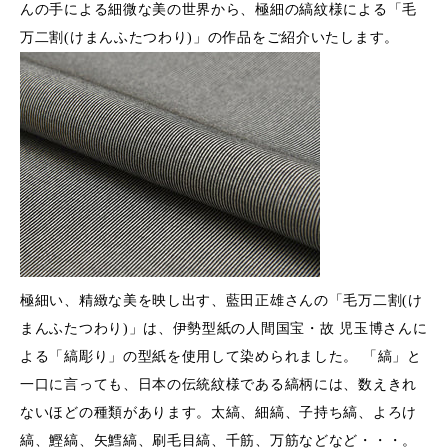
んの手による細微な美の世界から、極細の縞紋様による「毛
万二割(けまんふたつわり)」の作品をご紹介いたします。
極細い、精緻な美を映し出す、藍田正雄さんの「毛万二割(け
まんふたつわり)」は、伊勢型紙の人間国宝・故 児玉博さんに
よる「縞彫り」の型紙を使用して染められました。 「縞」と
一口に言っても、日本の伝統紋様である縞柄には、数えきれ
ないほどの種類があります。太縞、細縞、子持ち縞、よろけ
縞、鰹縞、矢鱈縞、刷毛目縞、千筋、万筋などなど・・・。