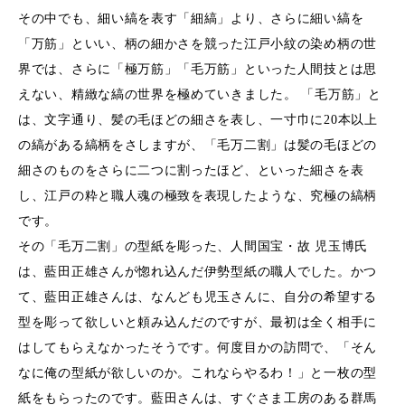
その中でも、細い縞を表す「細縞」より、さらに細い縞を
「万筋」といい、柄の細かさを競った江戸小紋の染め柄の世
界では、さらに「極万筋」「毛万筋」といった人間技とは思
えない、精緻な縞の世界を極めていきました。 「毛万筋」と
は、文字通り、髪の毛ほどの細さを表し、一寸巾に20本以上
の縞がある縞柄をさしますが、「毛万二割」は髪の毛ほどの
細さのものをさらに二つに割ったほど、といった細さを表
し、江戸の粋と職人魂の極致を表現したような、究極の縞柄
です。
その「毛万二割」の型紙を彫った、人間国宝・故 児玉博氏
は、藍田正雄さんが惚れ込んだ伊勢型紙の職人でした。かつ
て、藍田正雄さんは、なんども児玉さんに、自分の希望する
型を彫って欲しいと頼み込んだのですが、最初は全く相手に
はしてもらえなかったそうです。何度目かの訪問で、「そん
なに俺の型紙が欲しいのか。これならやるわ！」と一枚の型
紙をもらったのです。藍田さんは、すぐさま工房のある群馬