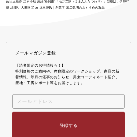
藍田正雄作 江戸小紋 縮緬(松岡姫)「毛万二割（けまんふたつわり）」型紙は、伊勢型
紙 縞彫り 人間国宝 故 児玉博氏｜創業者 泉二弘明のおすすめの逸品
メールマガジン登録
【読者限定のお得情報も！】
特別価格のご案内や、席数限定のワークショップ、商品の新
着情報、毎月の催事のお知らせ、男女コーディネート紹介、
産地・工房レポート等をお届けします。
登録する