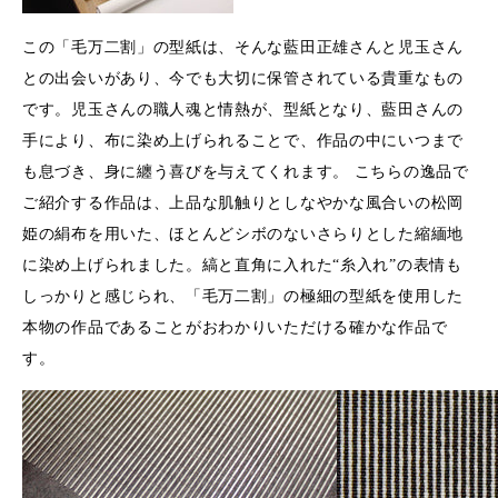
この「毛万二割」の型紙は、そんな藍田正雄さんと児玉さん
との出会いがあり、今でも大切に保管されている貴重なもの
です。児玉さんの職人魂と情熱が、型紙となり、藍田さんの
手により、布に染め上げられることで、作品の中にいつまで
も息づき、身に纏う喜びを与えてくれます。 こちらの逸品で
ご紹介する作品は、上品な肌触りとしなやかな風合いの松岡
姫の絹布を用いた、ほとんどシボのないさらりとした縮緬地
に染め上げられました。縞と直角に入れた“糸入れ”の表情も
しっかりと感じられ、「毛万二割」の極細の型紙を使用した
本物の作品であることがおわかりいただける確かな作品で
す。