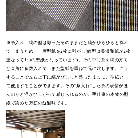
※糸入れ…縞の型は彫ったそのままだと縞がひらひらと揺れ
てしまうため、一度型紙を2枚に剥がし(縞型は美濃和紙が2枚
重なって1つの型紙となっています)、その中に糸を縞の方向
と直角に多数入れて、また型紙を重ねて元に戻します。こう
することで左右上下に縞がぴしっと整ったままに、型紙とし
て使用することができます。その“糸入れ”した糸の表情がほ
んのりと浮かび上がって感じられるのが、手仕事の本物の型
紙で染めた万筋の醍醐味です。